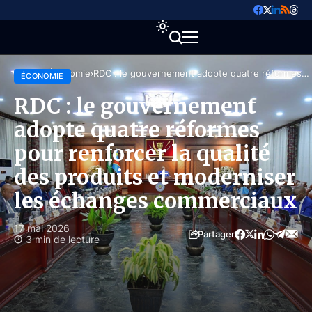
Accueil
Économie
RDC : le gouvernement adopte quatre réformes
ÉCONOMIE
pour renforcer la qualité des produits et
moderniser les échanges commerciaux
RDC : le gouvernement
adopte quatre réformes
pour renforcer la qualité
des produits et moderniser
les échanges commerciaux
17 mai 2026
Partager
3 min de lecture