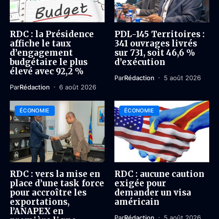
RDC : la Présidence
PDL-145 Territoires :
affiche le taux
341 ouvrages livrés
d’engagement
sur 731, soit 46,6 %
budgétaire le plus
d’exécution
élevé avec 92,2 %
Par
Rédaction
5 août 2026
Par
Rédaction
6 août 2026
ÉCONOMIE
ÉCONOMIE
RDC : vers la mise en
RDC : aucune caution
place d’une task force
exigée pour
pour accroître les
demander un visa
exportations,
américain
l’ANAPEX en
Par
Rédaction
5 août 2026