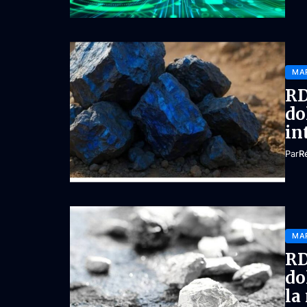
MA
RD
do
in
Par
R
MA
RD
do
la