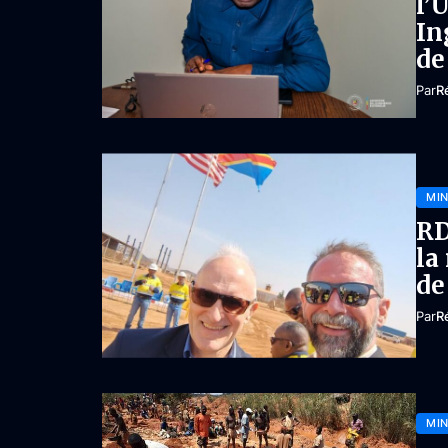
l’
In
de
Par
R
MIN
RD
la
de
Par
R
MIN