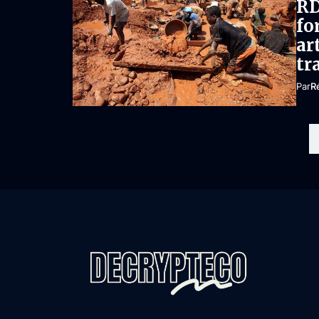
RD
fo
ar
tr
Par
R