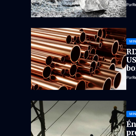
Par
R
MIN
RD
US
bo
Par
R
MIN
Én
pr