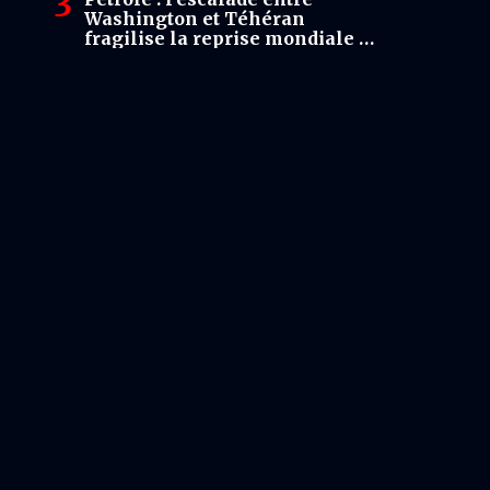
Washington et Téhéran
fragilise la reprise mondiale et
replace Ormuz au cœur du
risque