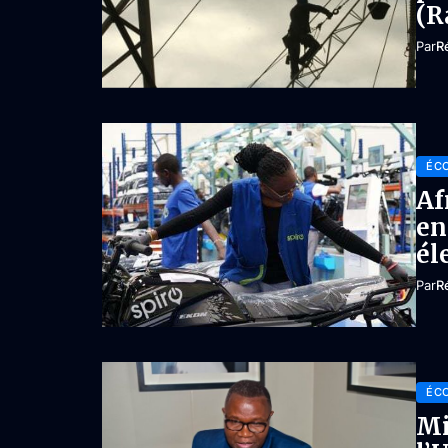
(R
Par
R
ÉC
Af
en
él
Par
R
ÉC
Mi