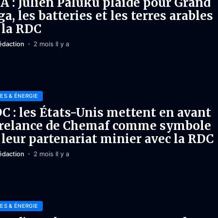
UA : Julien Paluku plaide pour Grand
ga, les batteries et les terres arables
 la RDC
édaction
2 mois Il y a
ES & ÉNERGIE
C : les États-Unis mettent en avant
 relance de Chemaf comme symbole
 leur partenariat minier avec la RDC
édaction
2 mois Il y a
ES & ÉNERGIE