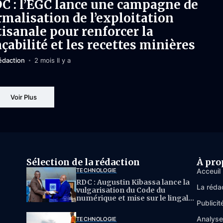
C : l’EGC lance une campagne de
rmalisation de l’exploitation
tisanale pour renforcer la
açabilité et les recettes minières
édaction
2 mois Il y a
Voir Plus
Sélection de la rédaction
À pro
TECHNOLOGIE
Acceuil
RDC : Augustin Kibassa lance la
La réda
vulgarisation du Code du
numérique et mise sur le lingala
Publicit
pour l’IA
Analys
TECHNOLOGIE