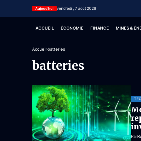
vendredi , 7 août 2026
Aujoud'hui
ACCUEIL
ÉCONOMIE
FINANCE
MINES & ÉN
Accueil
batteries
batteries
TE
Mo
re
in
Par
R