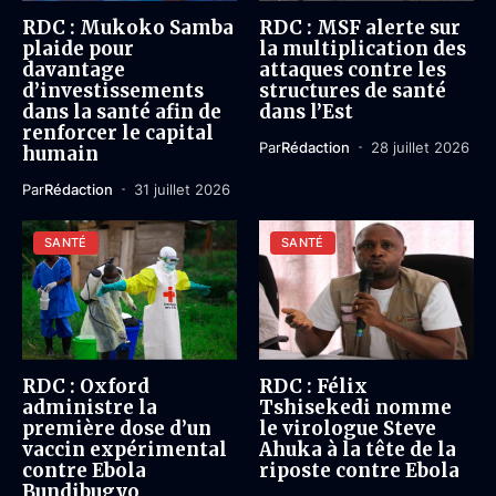
RDC : Mukoko Samba
RDC : MSF alerte sur
plaide pour
la multiplication des
davantage
attaques contre les
d’investissements
structures de santé
dans la santé afin de
dans l’Est
renforcer le capital
Par
Rédaction
28 juillet 2026
humain
Par
Rédaction
31 juillet 2026
SANTÉ
SANTÉ
RDC : Oxford
RDC : Félix
administre la
Tshisekedi nomme
première dose d’un
le virologue Steve
vaccin expérimental
Ahuka à la tête de la
contre Ebola
riposte contre Ebola
Bundibugyo