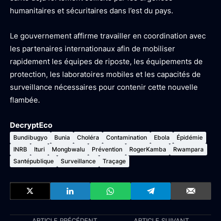
humanitaires et sécuritaires dans l’est du pays.
Le gouvernement affirme travailler en coordination avec
les partenaires internationaux afin de mobiliser
rapidement les équipes de riposte, les équipements de
protection, les laboratoires mobiles et les capacités de
surveillance nécessaires pour contenir cette nouvelle
flambée.
DecryptEco
Bundibugyo
Bunia
Choléra
Contamination
Ebola
Épidémie
INRB
Ituri
Mongbwalu
Prévention
RogerKamba
Rwampara
Santépublique
Surveillance
Traçage
ARTICLE PRÉCÉDENT
ARTICLE SUIVANT