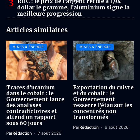
RDC : le prix de l’argent recule à 1,94
dollar le gramme, l’aluminium signe la
meilleure progression
Articles similaires
MINES & ÉNERGIE
MINES & ÉNERGIE
Traces d’uranium
Exportation du cuivre
dans le cobalt : le
et du cobalt : le
Gouvernement lance
Gouvernement
des analyses
resserre l’étau sur les
contradictoires et
concentrés non
attend un rapport
transformés
sous 60 jours
Par
Rédaction
6 août 2026
Par
Rédaction
7 août 2026