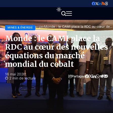
Accueil
Mines & Énergie
Monde : le CAMI place la RDC au cœur des
MINES & ÉNERGIE
nouvelles équations du marché mondial du
cobalt
Monde : le CAMI place la
RDC au cœur des nouvelles
équations du marché
mondial du cobalt
16 mai 2026
Partager
2 min de lecture