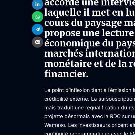
accordé une intervi
laquelle il met en l
cours du paysage ma
propose une lecture 
économique du pays, 
marchés internation
monétaire et de la 
financier.
Le point d’inflexion tient à l’émissio
crédibilité externe. La sursouscriptio
mais traduit une requalification du r
projette désormais avec la RDC sur u
Wameso. Les investisseurs pricent ain
continuité programmatique avec le F