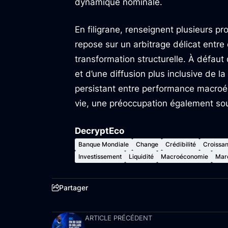
dynamique nominale.
En filigrane, renseignent plusieurs pr
repose sur un arbitrage délicat entre 
transformation structurelle. À défaut
et d’une diffusion plus inclusive de 
persistant entre performance macroé
vie, une préoccupation également so
DecryptEco
Banque Mondiale
Change
Crédibilité
Croissa
Investissement
Liquidité
Macroéconomie
Mar
Partager
ARTICLE PRÉCÉDENT