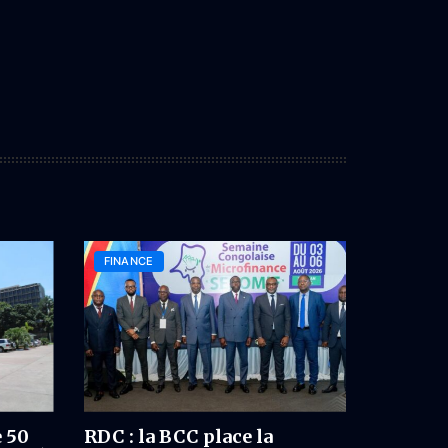
FINANCE
e 50
RDC : la BCC place la