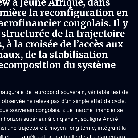
ew à Jeune Afrique, dans
umière la reconfiguration en
crofinancier congolais. Il y
structurée de la trajectoire
à la croisée de l’accès aux
aux, de la stabilisation
recomposition du système
n inaugurale de l’eurobond souverain, véritable test de
n observée ne relève pas d’un simple effet de cycle,
isque souverain congolais. « Le marché financier se
n horizon supérieur à cinq ans », souligne André
si une trajectoire à moyen-long terme, intégrant la
MI et une amélioration graduelle des fondamentaux