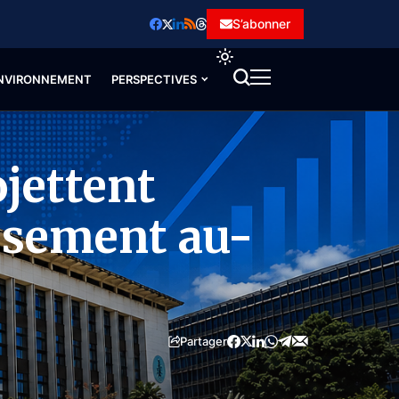
S’abonner
NVIRONNEMENT
PERSPECTIVES
ojettent
ssement au-
Partager