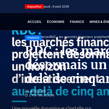
jeudi , 6 août 2026
Aujoud'hui
ACCUEIL
ÉCONOMIE
FINANCE
MINES & ÉN
Accueil
Finance
RDC : les marchés financiers projetten
FINANCE
RDC : les mar
désormais un 
delà de cinq a
25 avril 2026
2 min de lecture