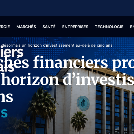
ERGIE
MARCHÉS
SANTÉ
ENTREPRISES
TECHNOLOGIE
E
t désormais un horizon d’investissement au-delà de cinq ans
chés financiers pr
horizon d’investi
ns