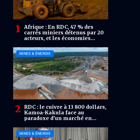
Afrique : En RDC, 47 % des
carrés miniers détenus par 20
acteurs, et les économies
africaines face au défi de la
transformation des ressources
MINES & ÉNERGIE
RDC : le cuivre à 13 800 dollars,
Kamoa-Kakula face au
paradoxe d’un marché en
surplus
MINES & ÉNERGIE