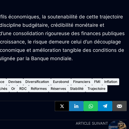
ofils économiques, la soutenabilité de cette trajectoire
discipline budgétaire, crédibilité monétaire et
 d’une consolidation rigoureuse des finances publiques
la croissance, le risque demeure celui d’un découplage
conomique et amélioration tangible des conditions de
ulignée par la Banque mondiale.
nce
Devises
Diversification
Eurobond
Financiers
FMI
Inflation
chés
Or
RDC
Réformes
Réserves
Stabilité
Trajectoire
ARTICLE SUIVANT