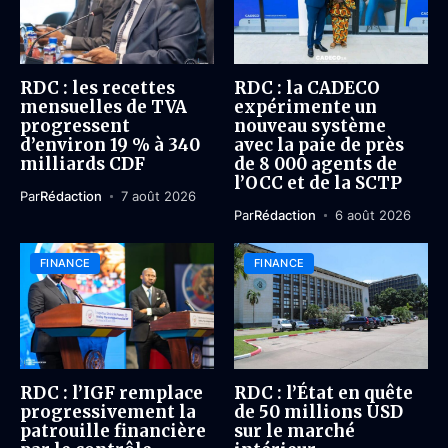
RDC : les recettes
RDC : la CADECO
mensuelles de TVA
expérimente un
progressent
nouveau système
d’environ 19 % à 340
avec la paie de près
milliards CDF
de 8 000 agents de
l’OCC et de la SCTP
Par
Rédaction
7 août 2026
Par
Rédaction
6 août 2026
FINANCE
FINANCE
RDC : l’IGF remplace
RDC : l’État en quête
progressivement la
de 50 millions USD
patrouille financière
sur le marché