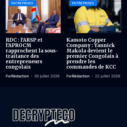
ENTREPRISES
ENTREPRISES
RDC : l’ARSP et
Kamoto Copper
l’APROCM
Company : Yannick
rapprochent la sous-
Makola devient le
traitance des
premier Congolais à
entrepreneurs
prendre les
congolais
commandes de KCC
Par
Rédaction
30 juillet 2026
Par
Rédaction
22 juillet 2026