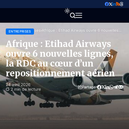
Accueil
Entreprises
Afrique : Etihad Airways ouvre 6 nouvelles
ENTREPRISES
lignes, la RDC au cœur d’un repositionnement
aérien
Afrique : Etihad Airways
ouvre 6 nouvelles lignes,
la RDC au cœur d’un
repositionnement aérien
24 avril 2026
Partager
2 min de lecture