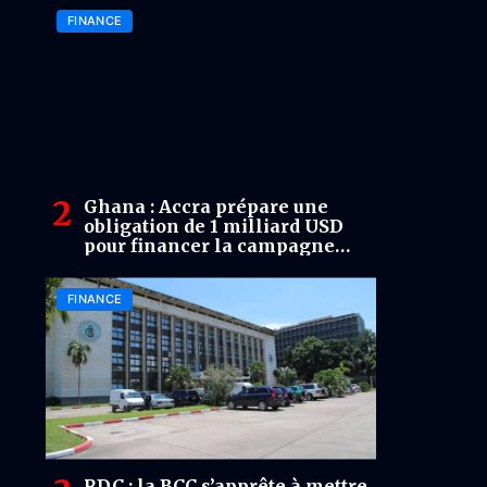
FINANCE
Ghana : Accra prépare une
obligation de 1 milliard USD
pour financer la campagne
cacao 2026-2027
FINANCE
RDC : la BCC s’apprête à mettre