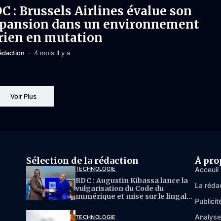
C : Brussels Airlines évalue son
pansion dans un environnement
rien en mutation
édaction
4 mois Il y a
Voir Plus
Sélection de la rédaction
À pro
TECHNOLOGIE
Acceuil
RDC : Augustin Kibassa lance la
La réda
vulgarisation du Code du
numérique et mise sur le lingala
Publicit
pour l’IA
Analys
TECHNOLOGIE