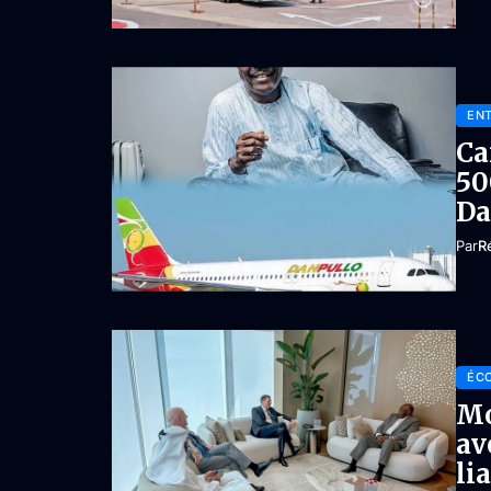
ENT
Ca
50
Da
Par
R
ÉC
Mo
av
li