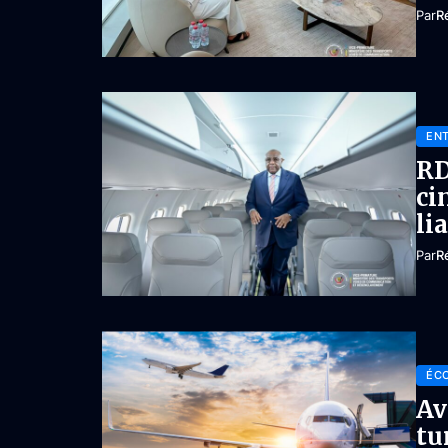
Par
R
ENT
RD
ci
li
Par
R
ÉC
Av
tu