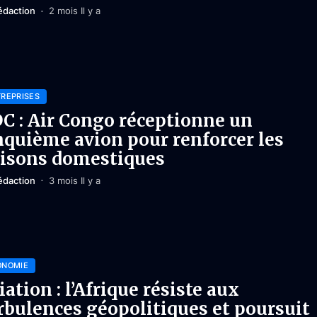
édaction
2 mois Il y a
REPRISES
C : Air Congo réceptionne un
nquième avion pour renforcer les
aisons domestiques
édaction
3 mois Il y a
ONOMIE
iation : l’Afrique résiste aux
rbulences géopolitiques et poursuit