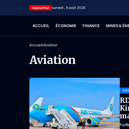
samedi , 8 août 2026
Aujoud'hui
ACCUEIL
ÉCONOMIE
FINANCE
MINES & ÉN
Accueil
Aviation
Aviation
ENT
RD
Ki
ma
Par
R