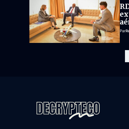
RD
ex
aé
Par
R