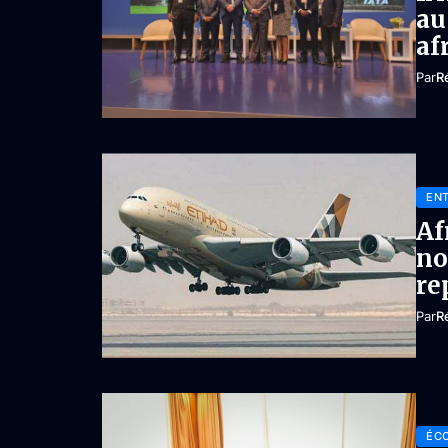
au
af
Par
R
ENT
Af
no
re
Par
R
ÉC