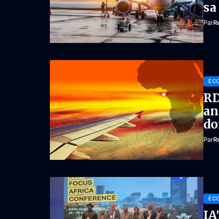
sa
Par
R
ÉC
RD
an
do
Par
R
ÉC
IA