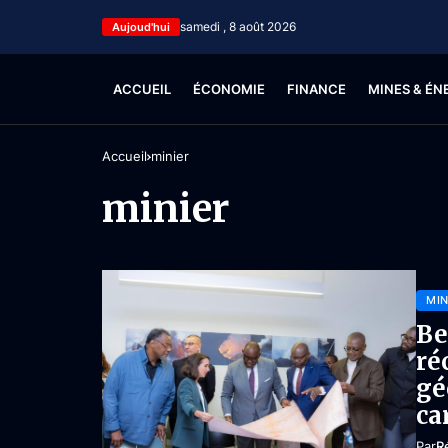
samedi , 8 août 2026
Aujoud'hui
ACCUEIL
ÉCONOMIE
FINANCE
MINES & ÉN
Accueil
minier
minier
MIN
Be
ré
gé
ca
Par
R