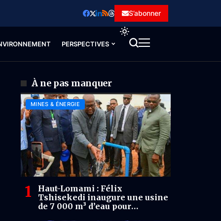
S’abonner
NVIRONNEMENT
PERSPECTIVES
À ne pas manquer
MINES & ÉNERGIE
Haut-Lomami : Félix
Tshisekedi inaugure une usine
de 7 000 m³ d’eau pour
desservir 230 000 habitants