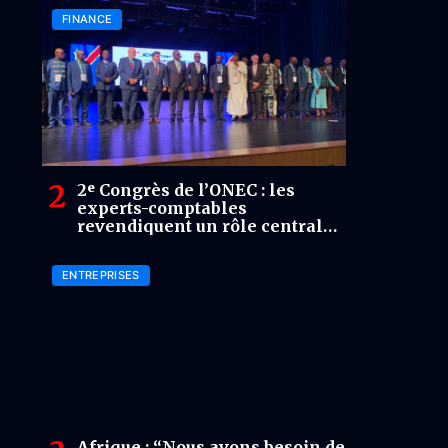
FINANCE
2ᵉ Congrès de l’ONEC : les
experts-comptables
revendiquent un rôle central
dans la croissance et la
transparence
ENTREPRISES
Afrique : “Nous avons besoin de