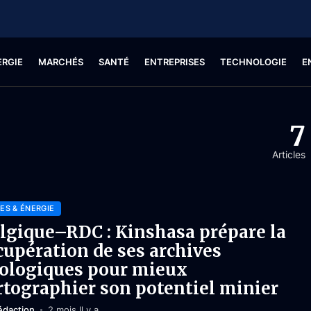
ERGIE
MARCHÉS
SANTÉ
ENTREPRISES
TECHNOLOGIE
E
7
Articles
ES & ÉNERGIE
lgique–RDC : Kinshasa prépare la
cupération de ses archives
ologiques pour mieux
rtographier son potentiel minier
édaction
2 mois Il y a