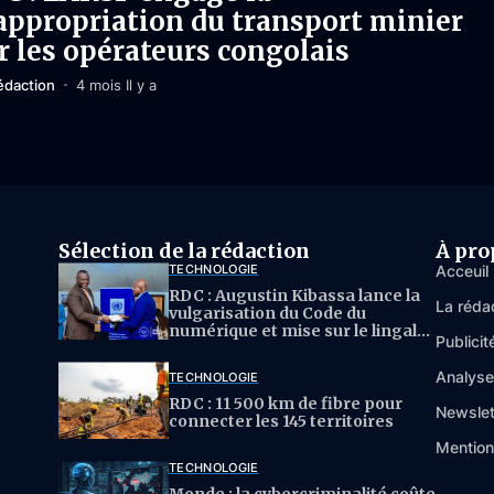
appropriation du transport minier
r les opérateurs congolais
édaction
4 mois Il y a
Sélection de la rédaction
À pro
TECHNOLOGIE
Acceuil
RDC : Augustin Kibassa lance la
La réda
vulgarisation du Code du
numérique et mise sur le lingala
Publicit
pour l’IA
Analys
TECHNOLOGIE
RDC : 11 500 km de fibre pour
Newslet
connecter les 145 territoires
Mention
TECHNOLOGIE