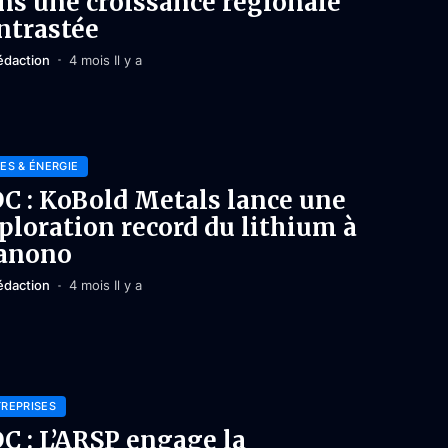
ns une croissance régionale
ntrastée
édaction
4 mois Il y a
ES & ÉNERGIE
C : KoBold Metals lance une
ploration record du lithium à
anono
édaction
4 mois Il y a
REPRISES
C : L’ARSP engage la