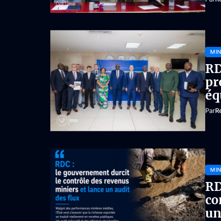
MIN
RD
pr
éq
Par
R
MIN
RD
co
un