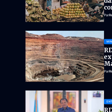
da
co
Par
R
MIN
RD
ex
M
Par
R
ENT
RD