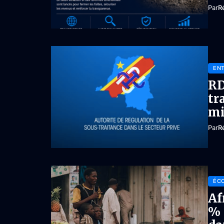
Par
R
ENT
RD
tr
mi
Par
R
ÉC
Af
% 