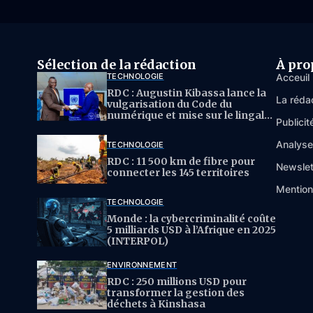
Sélection de la rédaction
À pro
TECHNOLOGIE
Acceuil
RDC : Augustin Kibassa lance la
La réda
vulgarisation du Code du
numérique et mise sur le lingala
Publicit
pour l’IA
Analys
TECHNOLOGIE
RDC : 11 500 km de fibre pour
Newslet
connecter les 145 territoires
Mention
TECHNOLOGIE
Monde : la cybercriminalité coûte
5 milliards USD à l’Afrique en 2025
(INTERPOL)
ENVIRONNEMENT
RDC : 250 millions USD pour
transformer la gestion des
déchets à Kinshasa