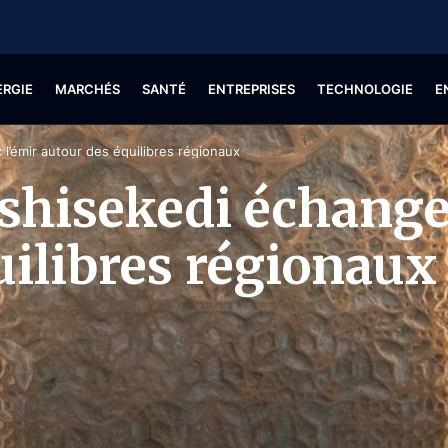
ERGIE
MARCHÉS
SANTÉ
ENTREPRISES
TECHNOLOGIE
E
l’émir autour des équilibres régionaux
shisekedi échange 
uilibres régionaux