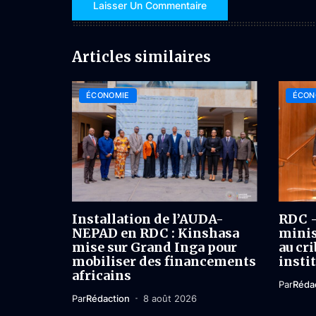
Articles similaires
ÉCONOMIE
ÉCON
Installation de l’AUDA-
RDC –
NEPAD en RDC : Kinshasa
minis
mise sur Grand Inga pour
au cri
mobiliser des financements
insti
africains
Par
Réda
Par
Rédaction
8 août 2026