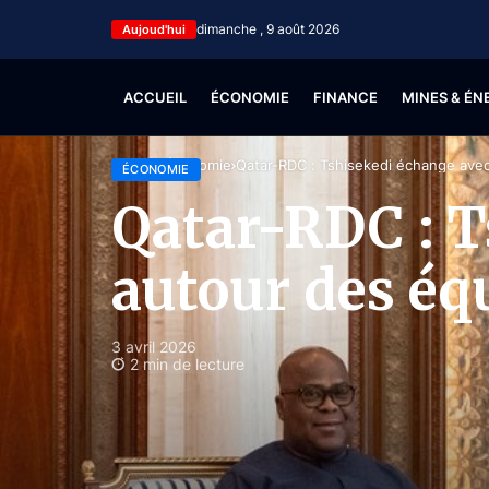
dimanche , 9 août 2026
Aujoud'hui
ACCUEIL
ÉCONOMIE
FINANCE
MINES & ÉN
Accueil
Économie
Qatar-RDC : Tshisekedi échange avec 
ÉCONOMIE
Qatar-RDC : T
autour des éq
3 avril 2026
2 min de lecture