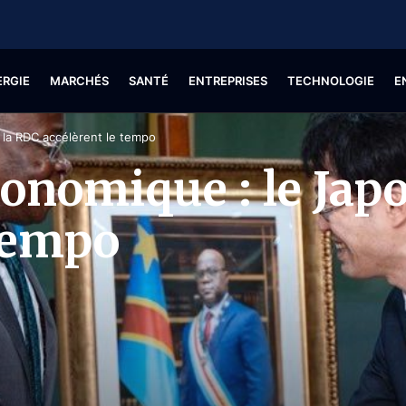
ERGIE
MARCHÉS
SANTÉ
ENTREPRISES
TECHNOLOGIE
E
 la RDC accélèrent le tempo
conomique : le Jap
 tempo