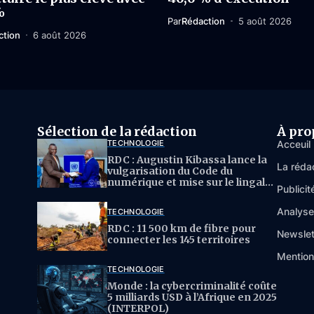
%
Par
Rédaction
5 août 2026
ction
6 août 2026
Sélection de la rédaction
À pro
TECHNOLOGIE
Acceuil
RDC : Augustin Kibassa lance la
La réda
vulgarisation du Code du
numérique et mise sur le lingala
Publicit
pour l’IA
Analys
TECHNOLOGIE
RDC : 11 500 km de fibre pour
Newslet
connecter les 145 territoires
Mention
TECHNOLOGIE
Monde : la cybercriminalité coûte
5 milliards USD à l’Afrique en 2025
(INTERPOL)