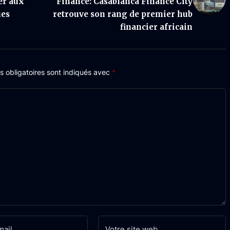
er aux
Finance: Casablanca Finance City
ues
retrouve son rang de premier hub
financier africain
 obligatoires sont indiqués avec
*