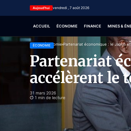
vendredi , 7 août 2026
Aujoud'hui
ACCUEIL
ÉCONOMIE
FINANCE
MINES & ÉN
Accueil
Économie
Partenariat économique : le Japon et
ÉCONOMIE
Partenariat é
accélèrent le
31 mars 2026
1 min de lecture