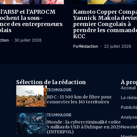
 l’ARSP et l’APROCM
Kamoto Copper Compa
ochent la sous-
Yannick Makola devien
ance des entrepreneurs
premier Congolais à
lais
prendre les commande
KCC
ction
30 juillet 2026
Par
Rédaction
22 juillet 2026
Sélection de la rédaction
À pro
Acceuil
TECHNOLOGIE
RDC : 11 500 km de fibre pour
La réda
connecter les 145 territoires
Publicit
TECHNOLOGIE
Analys
Monde : la cybercriminalité coûte
5 milliards USD à l’Afrique en 2025
Newslet
(INTERPOL)
Mention