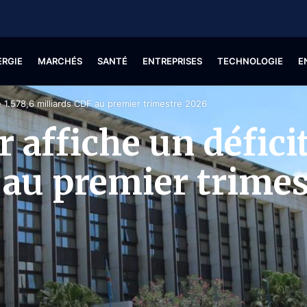
ERGIE
MARCHÉS
SANTÉ
ENTREPRISES
TECHNOLOGIE
E
de 1.578,6 milliards CDF au premier trimestre 2026
r affiche un déficit
 au premier trime