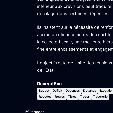
inférieur aux prévisions peut traduire 
décalage dans certaines dépenses.
Ils insistent sur la nécessité de ren
accrue aux financements de court ter
la collecte fiscale, une meilleure hi
fine entre encaissements et engagem
L’objectif reste de limiter les tensions
de l’État.
DecryptEco
Budget
Déficit
Dépenses
Douanes
Exécutio
Recettes
Régies
Titres
Trésor
Trésorerie
Partager