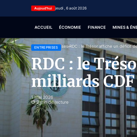
jeudi , 6 août 2026
Aujoud'hui
ACCUEIL
ÉCONOMIE
FINANCE
MINES & ÉN
Accueil
Entreprises
RDC : le Trésor affiche un déficit 
ENTREPRISES
RDC : le Tréso
milliards CDF
1 mai 2026
2 min de lecture