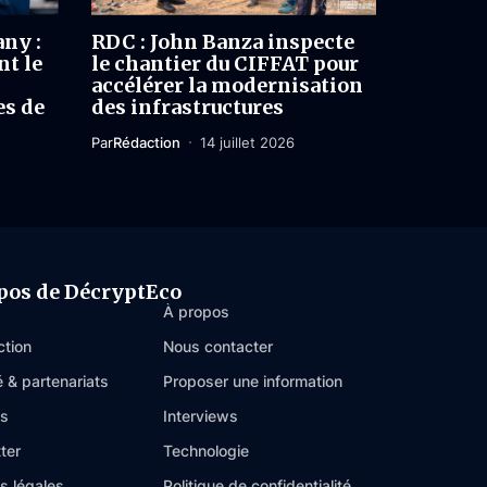
ny :
RDC : John Banza inspecte
t le
le chantier du CIFFAT pour
accélérer la modernisation
s de
des infrastructures
Par
Rédaction
14 juillet 2026
pos de DécryptEco
À propos
ction
Nous contacter
é & partenariats
Proposer une information
es
Interviews
ter
Technologie
s légales
Politique de confidentialité