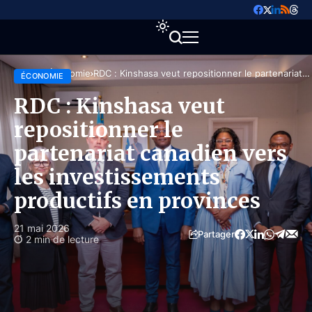
Accueil
Économie
RDC : Kinshasa veut repositionner le partenariat
ÉCONOMIE
canadien vers les investissements productifs en
provinces
RDC : Kinshasa veut
repositionner le
partenariat canadien vers
les investissements
productifs en provinces
21 mai 2026
Partager
2 min de lecture