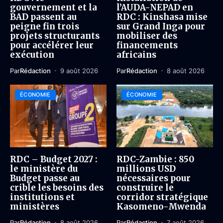
gouvernement et la
l’AUDA-NEPAD en
BAD passent au
RDC : Kinshasa mise
peigne fin trois
sur Grand Inga pour
projets structurants
mobiliser des
pour accélérer leur
financements
exécution
africains
Par
Rédaction
9 août 2026
Par
Rédaction
8 août 2026
ÉCONOMIE
ÉCONOMIE
RDC – Budget 2027 :
RDC-Zambie : 850
le ministère du
millions USD
Budget passe au
nécessaires pour
crible les besoins des
construire le
institutions et
corridor stratégique
ministères
Kasomeno-Mwenda
Par
Rédaction
8 août 2026
Par
Rédaction
7 août 2026