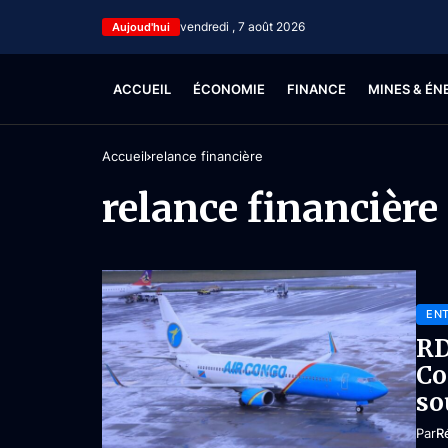
vendredi , 7 août 2026
Aujoud'hui
ACCUEIL
ÉCONOMIE
FINANCE
MINES & ÉN
Accueil
relance financière
relance financière
ENT
RD
Co
so
Par
R