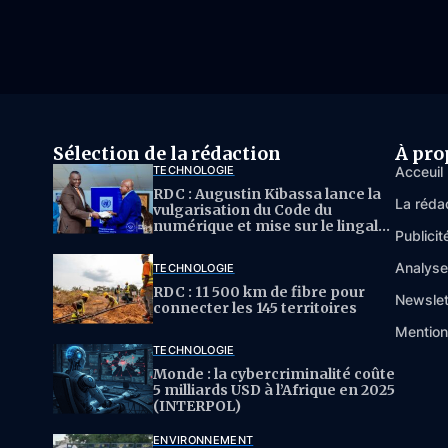
Sélection de la rédaction
À pro
TECHNOLOGIE
Acceuil
RDC : Augustin Kibassa lance la
La réda
vulgarisation du Code du
numérique et mise sur le lingala
Publicit
pour l’IA
Analys
TECHNOLOGIE
RDC : 11 500 km de fibre pour
Newslet
connecter les 145 territoires
Mention
TECHNOLOGIE
Monde : la cybercriminalité coûte
5 milliards USD à l’Afrique en 2025
(INTERPOL)
ENVIRONNEMENT