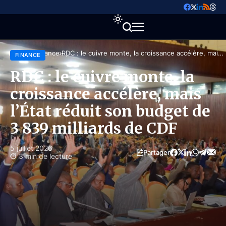
Accueil
Finance
RDC : le cuivre monte, la croissance accélère, mais
FINANCE
l’État réduit son budget de 3 839 milliards de CDF
RDC : le cuivre monte, la
croissance accélère, mais
l’État réduit son budget de
3 839 milliards de CDF
5 juillet 2026
Partager
3 min de lecture