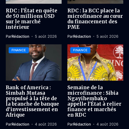
RDC : l’État en quête
RDC : la BCC place la
de 50 millions USD
microfinance au cœur
sur le marché
du financement des
intérieur
PME
Par
Rédaction
5 août 2026
Par
Rédaction
5 août 2026
FINANCE
FINANCE
Bank of America :
Semaine de la
Simbah Mutasa
microfinance : Sibia
propulsé à la tête de
Ngayihembako
la branche de banque
appelle l’État à relier
d’investissement en
finance et marchés
Afrique
en RDC
Par
Rédaction
4 août 2026
Par
Rédaction
4 août 2026