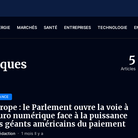
ERGIE
MARCHÉS
SANTÉ
ENTREPRISES
TECHNOLOGIE
E
5
iques
Articles
ANCE
rope : le Parlement ouvre la voie à
euro numérique face à la puissance
s géants américains du paiement
édaction
1 mois Il y a