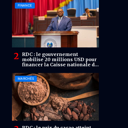
FINANCE
RDC : le gouvernement
mobilise 20 millions USD pour
financer la Caisse nationale de
péréquation
MARCHÉS
RDC : le prix du cacao atteint