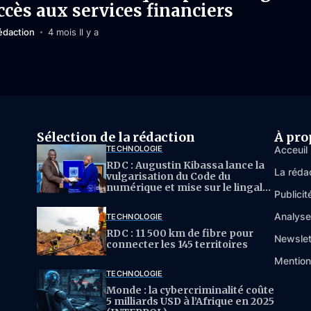
accès aux services financiers
édaction
4 mois Il y a
Sélection de la rédaction
À pro
TECHNOLOGIE
Acceuil
RDC : Augustin Kibassa lance la
La réda
vulgarisation du Code du
numérique et mise sur le lingala
Publicit
pour l’IA
Analys
TECHNOLOGIE
RDC : 11 500 km de fibre pour
Newslet
connecter les 145 territoires
Mention
TECHNOLOGIE
Monde : la cybercriminalité coûte
5 milliards USD à l’Afrique en 2025