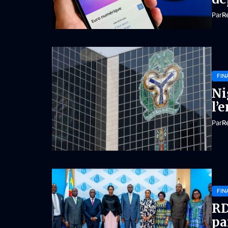
Par
R
FIN
Ni
l’
Par
R
FIN
RD
pa