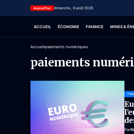
dimanche , 9 août 2026
Aujoud'hui
ACCUEIL
ÉCONOMIE
FINANCE
MINES & ÉN
Accueil
paiements numériques
paiements numér
FIN
Eu
l’
de
Par
R