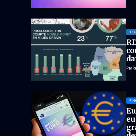
TE
RD
co
da
Par
R
FIN
Eu
eu
gr
de