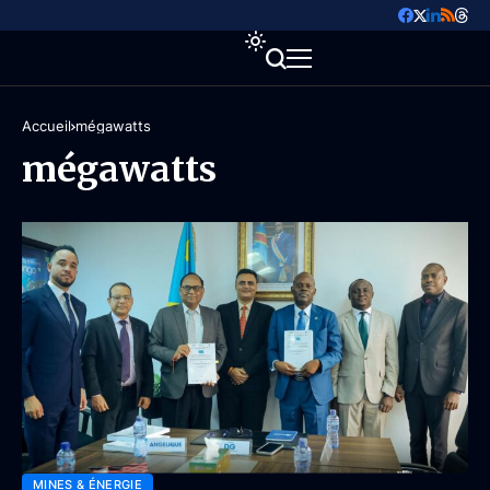
Accueil
mégawatts
mégawatts
MINES & ÉNERGIE