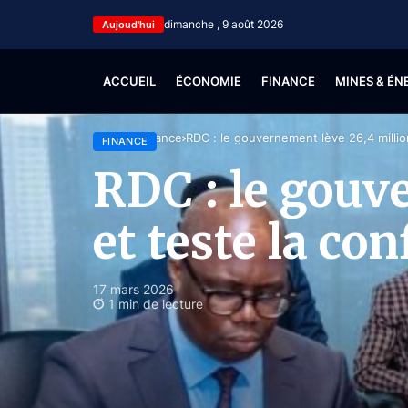
dimanche , 9 août 2026
Aujoud'hui
ACCUEIL
ÉCONOMIE
FINANCE
MINES & ÉN
Accueil
Finance
RDC : le gouvernement lève 26,4 millio
FINANCE
RDC : le gouv
et teste la co
17 mars 2026
1 min de lecture