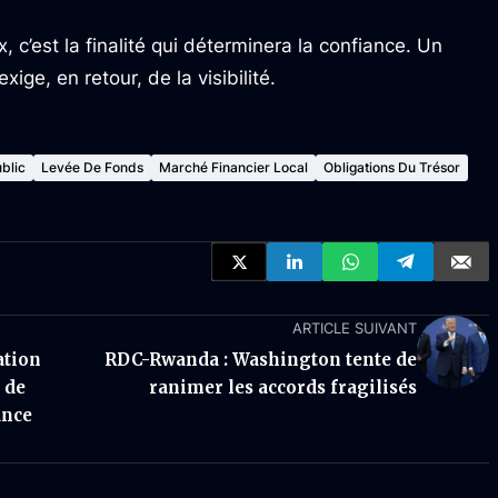
 c’est la finalité qui déterminera la confiance. Un
ige, en retour, de la visibilité.
blic
Levée De Fonds
Marché Financier Local
Obligations Du Trésor
ARTICLE SUIVANT
ation
RDC-Rwanda : Washington tente de
 de
ranimer les accords fragilisés
ance