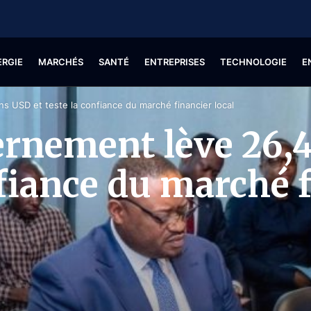
ERGIE
MARCHÉS
SANTÉ
ENTREPRISES
TECHNOLOGIE
E
ns USD et teste la confiance du marché financier local
ernement lève 26,
nfiance du marché f