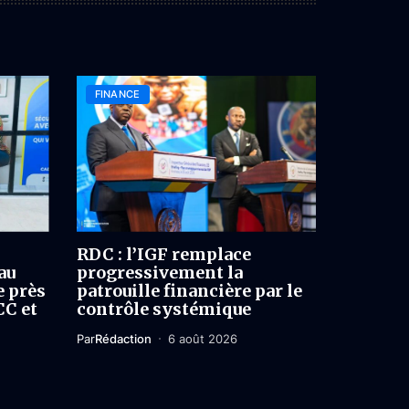
FINANCE
RDC : l’IGF remplace
au
progressivement la
e près
patrouille financière par le
CC et
contrôle systémique
Par
Rédaction
6 août 2026