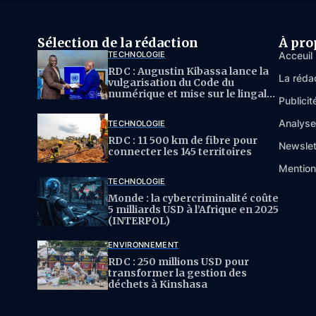
Sélection de la rédaction
À pro
TECHNOLOGIE
Acceuil
RDC : Augustin Kibassa lance la
La réda
vulgarisation du Code du
numérique et mise sur le lingala
Publicit
pour l’IA
Analys
TECHNOLOGIE
RDC : 11 500 km de fibre pour
Newslet
connecter les 145 territoires
Mention
TECHNOLOGIE
Monde : la cybercriminalité coûte
5 milliards USD à l’Afrique en 2025
(INTERPOL)
ENVIRONNEMENT
RDC : 250 millions USD pour
transformer la gestion des
déchets à Kinshasa