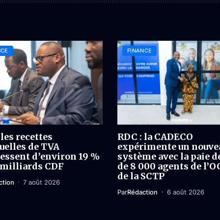
NCE
FINANCE
les recettes
RDC : la CADECO
elles de TVA
expérimente un nouve
essent d’environ 19 %
système avec la paie d
 milliards CDF
de 8 000 agents de l’O
de la SCTP
ction
7 août 2026
Par
Rédaction
6 août 2026