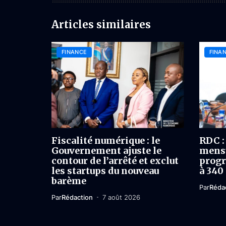
Articles similaires
FINANCE
FINA
Fiscalité numérique : le
RDC : 
Gouvernement ajuste le
mensu
contour de l’arrêté et exclut
progr
les startups du nouveau
à 340
barème
Par
Réda
Par
Rédaction
7 août 2026