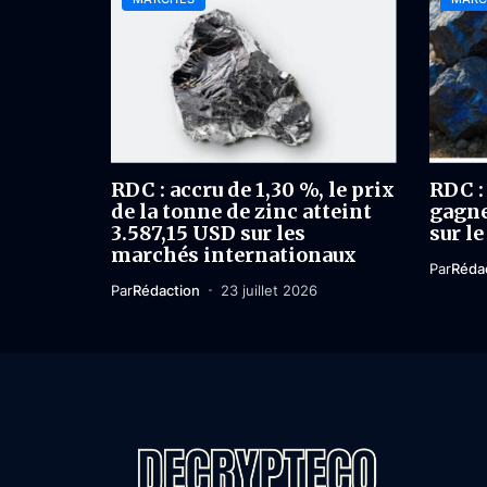
RDC : accru de 1,30 %, le prix
RDC : 
de la tonne de zinc atteint
gagne
3.587,15 USD sur les
sur l
marchés internationaux
Par
Réda
Par
Rédaction
23 juillet 2026