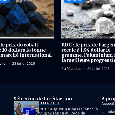
le prix du cobalt
RDC : le prix de l’arge
 10 dollars la tonne
recule à 1,94 dollar le
e marché international
gramme, l’aluminium 
la meilleure progressi
ction
23 juillet 2026
Par
Rédaction
21 juillet 2026
Sélection de la rédaction
À pro
TECHNOLOGIE
Acceuil
RDC : Augustin Kibassa lance la
La réda
vulgarisation du Code du