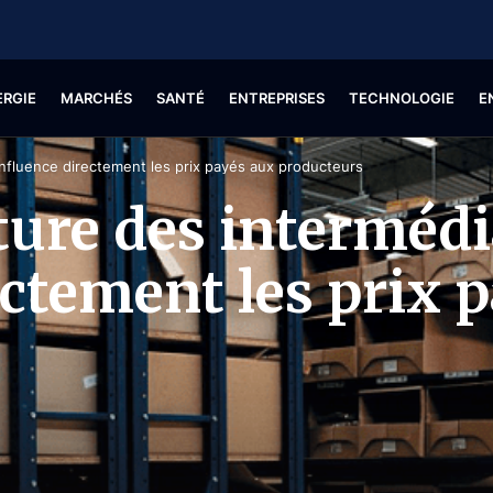
ERGIE
MARCHÉS
SANTÉ
ENTREPRISES
TECHNOLOGIE
E
 influence directement les prix payés aux producteurs
ture des intermédi
ectement les prix 