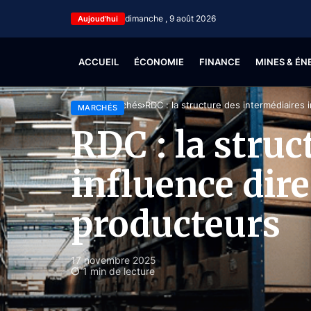
dimanche , 9 août 2026
Aujoud'hui
ACCUEIL
ÉCONOMIE
FINANCE
MINES & ÉN
Accueil
Marchés
RDC : la structure des intermédiaires
MARCHÉS
RDC : la struc
influence dir
producteurs
17 novembre 2025
1 min de lecture