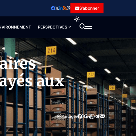
S’abonner
NVIRONNEMENT
PERSPECTIVES
aires
payés aux
Partager