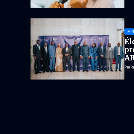
MIN
Él
pr
A
Par
R