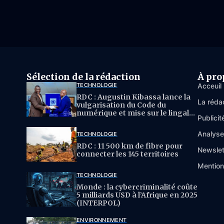
Sélection de la rédaction
À pro
TECHNOLOGIE
Acceuil
RDC : Augustin Kibassa lance la
La réda
vulgarisation du Code du
numérique et mise sur le lingala
Publicit
pour l’IA
Analys
TECHNOLOGIE
RDC : 11 500 km de fibre pour
Newslet
connecter les 145 territoires
Mention
TECHNOLOGIE
Monde : la cybercriminalité coûte
5 milliards USD à l’Afrique en 2025
(INTERPOL)
ENVIRONNEMENT