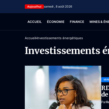
samedi , 8 août 2026
Aujoud'hui
ACCUEIL
ÉCONOMIE
FINANCE
MINES & ÉN
Accueil
Investissements énergétiques
Investissements é
MIN
RD
de
Par
R