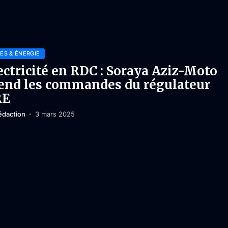
ES & ÉNERGIE
ectricité en RDC : Soraya Aziz-Moto
end les commandes du régulateur
RE
édaction
3 mars 2025