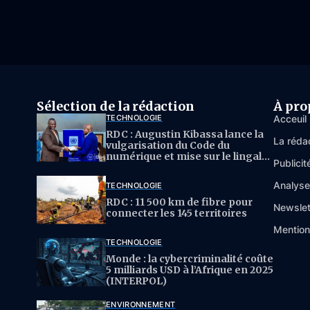
Sélection de la rédaction
À pro
TECHNOLOGIE
Acceuil
RDC : Augustin Kibassa lance la
La réda
vulgarisation du Code du
numérique et mise sur le lingala
Publicit
pour l’IA
Analys
TECHNOLOGIE
RDC : 11 500 km de fibre pour
Newslet
connecter les 145 territoires
Mention
TECHNOLOGIE
Monde : la cybercriminalité coûte
5 milliards USD à l’Afrique en 2025
(INTERPOL)
ENVIRONNEMENT