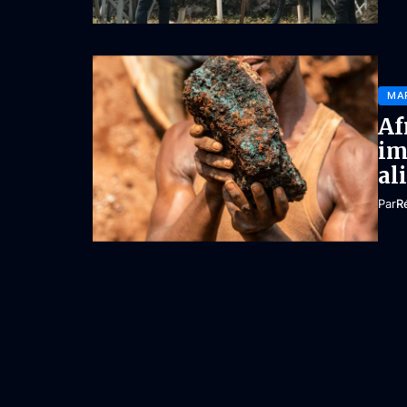
MA
Af
im
al
Par
R