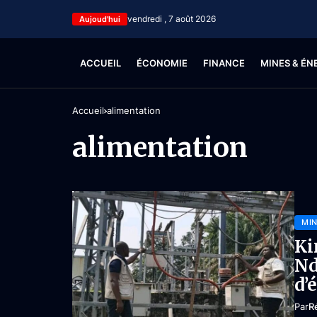
vendredi , 7 août 2026
Aujoud'hui
ACCUEIL
ÉCONOMIE
FINANCE
MINES & ÉN
Accueil
alimentation
alimentation
MIN
Ki
Nd
d’
Par
R