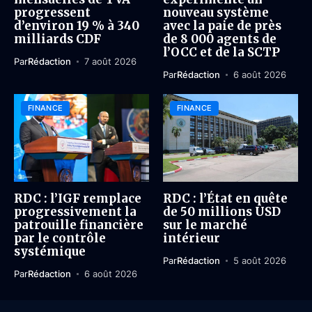
progressent
nouveau système
d’environ 19 % à 340
avec la paie de près
milliards CDF
de 8 000 agents de
l’OCC et de la SCTP
Par
Rédaction
7 août 2026
Par
Rédaction
6 août 2026
FINANCE
FINANCE
RDC : l’IGF remplace
RDC : l’État en quête
progressivement la
de 50 millions USD
patrouille financière
sur le marché
par le contrôle
intérieur
systémique
Par
Rédaction
5 août 2026
Par
Rédaction
6 août 2026