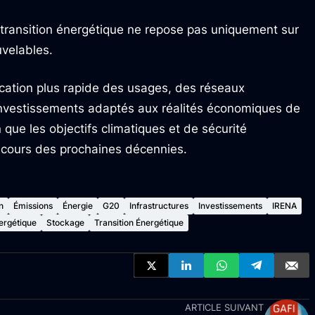
a transition énergétique ne repose pas uniquement sur
velables.
ication plus rapide des usages, des réseaux
 investissements adaptés aux réalités économiques de
 que les objectifs climatiques et de sécurité
u cours des prochaines décennies.
n
Émissions
Énergie
G20
Infrastructures
Investissements
IRENA
ergétique
Stockage
Transition Énergétique
ARTICLE SUIVANT