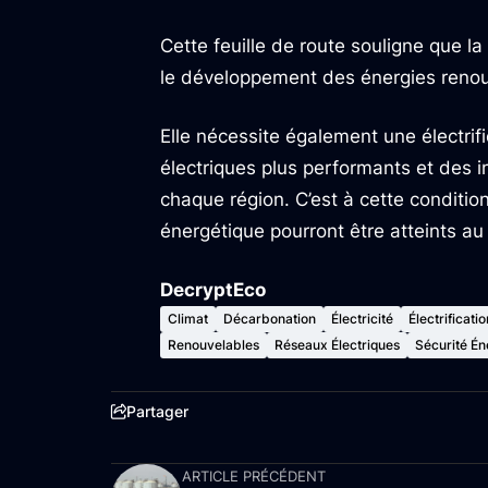
Cette feuille de route souligne que l
le développement des énergies renou
Elle nécessite également une électrif
électriques plus performants et des
chaque région. C’est à cette condition
énergétique pourront être atteints a
DecryptEco
Climat
Décarbonation
Électricité
Électrificatio
Renouvelables
Réseaux Électriques
Sécurité Én
Partager
ARTICLE PRÉCÉDENT