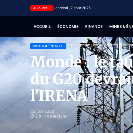
vendredi , 7 août 2026
Aujoud'hui
ACCUEIL
ÉCONOMIE
FINANCE
MINES & ÉN
Accueil
Mines & Énergie
Monde : le taux d’électrificati
MINES & ÉNERGIE
Monde : le tau
du G20 devrait
l’IRENA
25 juin 2026
2 min de lecture