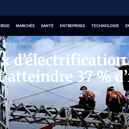
ERGIE
MARCHÉS
SANTÉ
ENTREPRISES
TECHNOLOGIE
E
on dans les pays du G20 devrait atteindre 37 % d’ici 2035, selon l’IRENA
x d’électrification
 atteindre 37 % d’