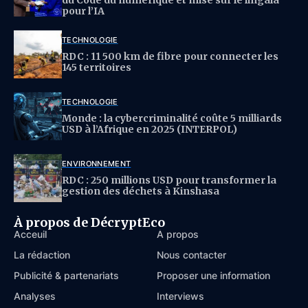
du Code du numérique et mise sur le lingala
pour l’IA
TECHNOLOGIE
RDC : 11 500 km de fibre pour connecter les
145 territoires
TECHNOLOGIE
Monde : la cybercriminalité coûte 5 milliards
USD à l’Afrique en 2025 (INTERPOL)
ENVIRONNEMENT
RDC : 250 millions USD pour transformer la
gestion des déchets à Kinshasa
À propos de DécryptEco
Acceuil
À propos
La rédaction
Nous contacter
Publicité & partenariats
Proposer une information
Analyses
Interviews