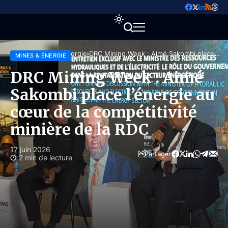
Accueil
Mines & Énergie
DRC Mining Week : Aimé Sakombi place
MINES & ÉNERGIE
l’énergie au cœur de la compétitivité
minière de la RDC
DRC Mining Week : Aimé
Sakombi place l’énergie au
cœur de la compétitivité
minière de la RDC
17 juin 2026
Partager
2 min de lecture