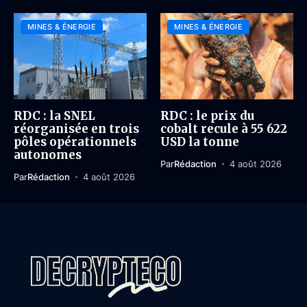
MINES & ÉNERGIE
MINES & ÉNERGIE
RDC : la SNEL
RDC : le prix du
réorganisée en trois
cobalt recule à 55 622
pôles opérationnels
USD la tonne
autonomes
Par
Rédaction
4 août 2026
Par
Rédaction
4 août 2026