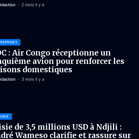
édaction
2 mois Il y a
REPRISES
C : Air Congo réceptionne un
nquième avion pour renforcer les
aisons domestiques
édaction
3 mois Il y a
ANCE
isie de 3,5 millions USD à Ndjili :
dré Wameso clarifie et rassure sur