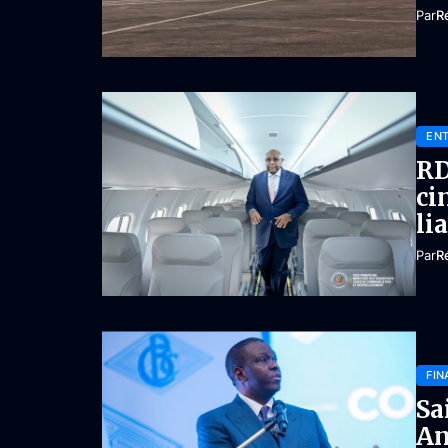
Par
R
ENT
RD
ci
li
Par
R
FIN
Sa
An