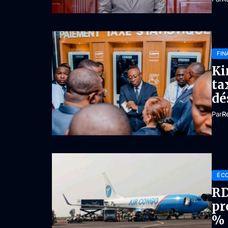
FIN
Ki
ta
dé
Par
R
ÉC
RD
pr
% 