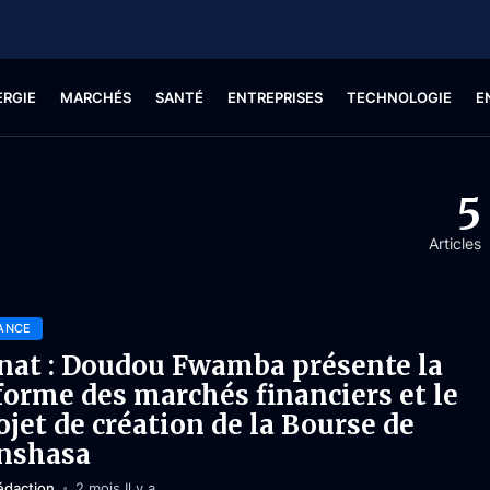
ERGIE
MARCHÉS
SANTÉ
ENTREPRISES
TECHNOLOGIE
E
5
Articles
ANCE
nat : Doudou Fwamba présente la
forme des marchés financiers et le
ojet de création de la Bourse de
nshasa
édaction
2 mois Il y a