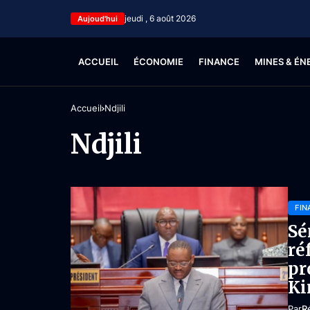
jeudi , 6 août 2026
Aujoud'hui
ACCUEIL
ÉCONOMIE
FINANCE
MINES & ÉN
Accueil
Ndjili
Ndjili
FIN
Sé
ré
pr
Ki
Par
R