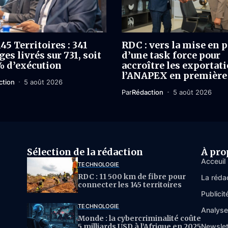
45 Territoires : 341
RDC : vers la mise en p
es livrés sur 731, soit
d’une task force pour
% d’exécution
accroître les exportati
l’ANAPEX en première
ction
5 août 2026
Par
Rédaction
5 août 2026
Sélection de la rédaction
À pro
Acceuil
TECHNOLOGIE
RDC : 11 500 km de fibre pour
La réda
connecter les 145 territoires
Publicit
TECHNOLOGIE
Analys
Monde : la cybercriminalité coûte
5 milliards USD à l’Afrique en 2025
Newslet