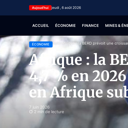
jeudi , 6 août 2026
Aujoud'hui
ACCUEIL
ÉCONOMIE
FINANCE
MINES & ÉN
Accueil
Économie
Afrique : la BERD prévoit une croiss
ÉCONOMIE
Afrique : la B
4,7 % en 2026
en Afrique su
7 juin 2026
2 min de lecture