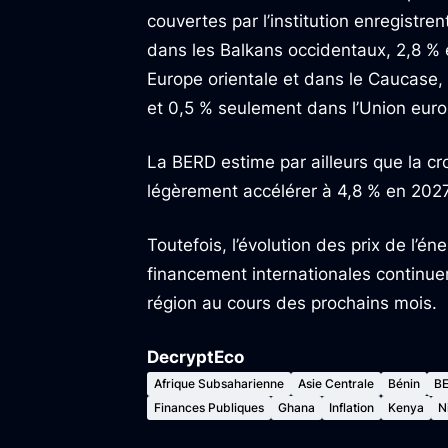
couvertes par l’institution enregistr
dans les Balkans occidentaux, 2,8 % e
Europe orientale et dans le Caucase, 
et 0,5 % seulement dans l’Union eur
La BERD estime par ailleurs que la cr
légèrement accélérer à 4,8 % en 2027
Toutefois, l’évolution des prix de l’én
financement internationales continue
région au cours des prochains mois.
DecryptEco
Afrique Subsaharienne
Asie Centrale
Bénin
B
Finances Publiques
Ghana
Inflation
Kenya
N