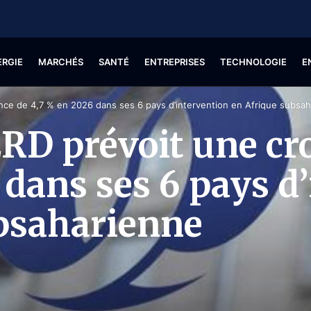
ERGIE
MARCHÉS
SANTÉ
ENTREPRISES
TECHNOLOGIE
E
ance de 4,7 % en 2026 dans ses 6 pays d’intervention en Afrique subsa
ERD prévoit une cr
 dans ses 6 pays d
bsaharienne