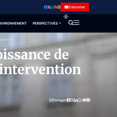
S’abonner
NVIRONNEMENT
PERSPECTIVES
harienne
oissance de
’intervention
Partager