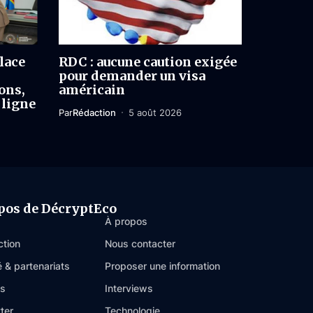
lace
RDC : aucune caution exigée
pour demander un visa
ons,
américain
 ligne
Par
Rédaction
5 août 2026
pos de DécryptEco
À propos
ction
Nous contacter
é & partenariats
Proposer une information
es
Interviews
ter
Technologie