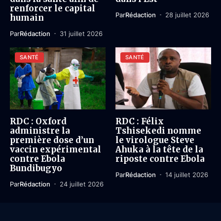
renforcer le capital
Par
Rédaction
28 juillet 2026
humain
Par
Rédaction
31 juillet 2026
SANTÉ
SANTÉ
RDC : Oxford
RDC : Félix
administre la
Tshisekedi nomme
première dose d’un
le virologue Steve
vaccin expérimental
Ahuka à la tête de la
contre Ebola
riposte contre Ebola
Bundibugyo
Par
Rédaction
14 juillet 2026
Par
Rédaction
24 juillet 2026