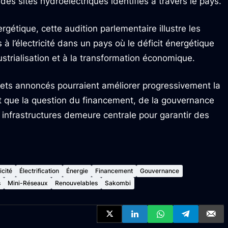
es sites hydroélectriques identifiés à travers le pays.
gétique, cette audition parlementaire illustre les
 à l’électricité dans un pays où le déficit énergétique
dustrialisation et à la transformation économique.
ojets annoncés pourraient améliorer progressivement la
nt que la question du financement, de la gouvernance
 infrastructures demeure centrale pour garantir des
icité
Électrification
Énergie
Financement
Gouvernance
s
Mini-Réseaux
Renouvelables
Sakombi