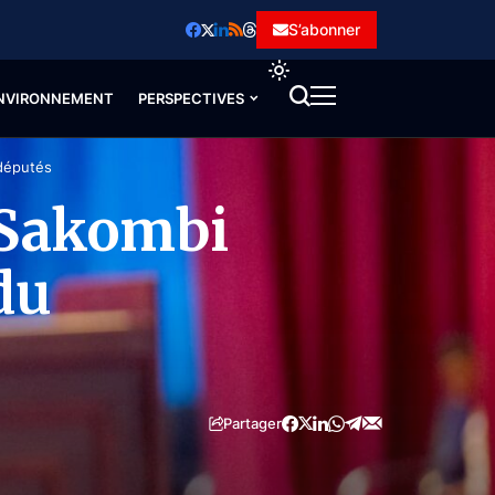
S’abonner
NVIRONNEMENT
PERSPECTIVES
députés
 Sakombi
du
Partager