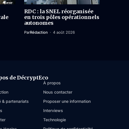
RDC : la SNEL réorganisée
rale
en trois pôles opérationnels
autonomes
Par
Rédaction
4 août 2026
pos de DécryptEco
À propos
ction
Nous contacter
é & partenariats
Proposer une information
es
Interviews
ter
Technologie
s légales
Politique de confidentialité