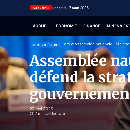
vendredi , 7 août 2026
Aujoud'hui
ACCUEIL
ÉCONOMIE
FINANCE
MINES & ÉN
Accueil
Mines & Énergie
Assemblée nationale : Molend
MINES & ÉNERGIE
Assemblée na
défend la str
gouvernement
22 mai 2026
2 min de lecture