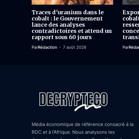
Traces d’uranium dans le
Expor
cobalt : le Gouvernement
cobal
lance des analyses
resser
contradictoires et attend un
conce
rapport sous 60 jours
trans
Par
Rédaction
7 août 2026
Par
Réda
Média économique de référence consacré à la
RDC et à l’Afrique. Nous analysons les