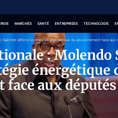
ERGIE
MARCHÉS
SANTÉ
ENTREPRISES
TECHNOLOGIE
E
o Sakombi défend la stratégie énergétique du gouvernement face aux 
tionale : Molendo
atégie énergétique 
 face aux députés