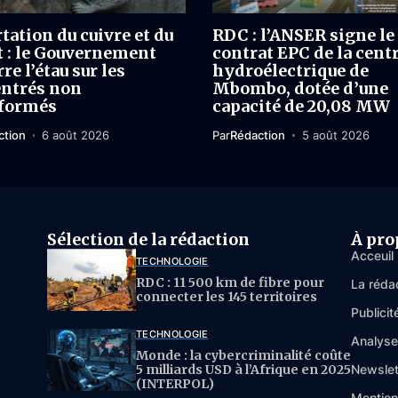
tation du cuivre et du
RDC : l’ANSER signe le
t : le Gouvernement
contrat EPC de la cent
re l’étau sur les
hydroélectrique de
ntrés non
Mbombo, dotée d’une
formés
capacité de 20,08 MW
ction
6 août 2026
Par
Rédaction
5 août 2026
Sélection de la rédaction
À pro
Acceuil
TECHNOLOGIE
RDC : 11 500 km de fibre pour
La réda
connecter les 145 territoires
Publicit
TECHNOLOGIE
Analys
Monde : la cybercriminalité coûte
5 milliards USD à l’Afrique en 2025
Newslet
(INTERPOL)
Mention