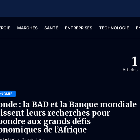
ERGIE
MARCHÉS
SANTÉ
ENTREPRISES
TECHNOLOGIE
E
1
Articles
ONOMIE
nde : la BAD et la Banque mondiale
issent leurs recherches pour
pondre aux grands défis
onomiques de l’Afrique
édaction
2 mois Il y a