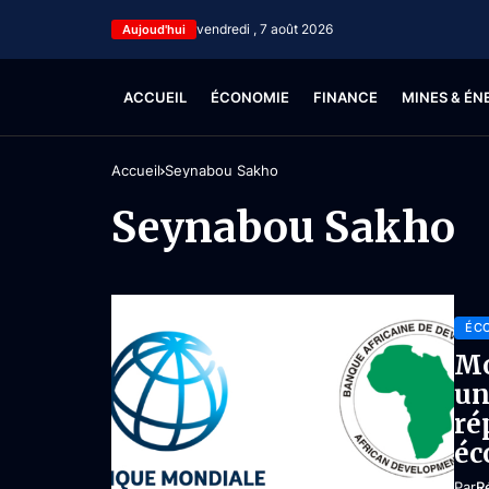
vendredi , 7 août 2026
Aujoud'hui
ACCUEIL
ÉCONOMIE
FINANCE
MINES & ÉN
Accueil
Seynabou Sakho
Seynabou Sakho
ÉC
Mo
un
ré
éc
Par
R