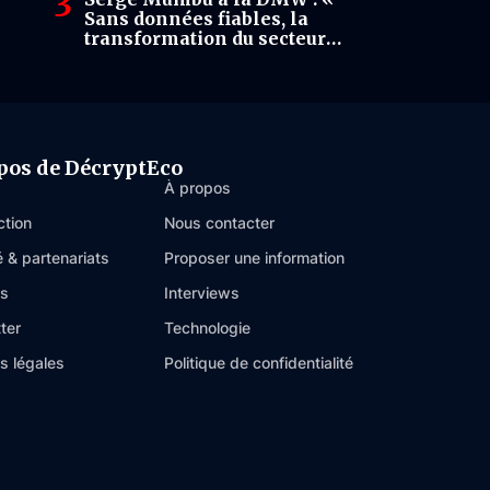
Sans données fiables, la
transformation du secteur
minier risque de rester un
slogan »
pos de DécryptEco
À propos
ction
Nous contacter
é & partenariats
Proposer une information
es
Interviews
ter
Technologie
s légales
Politique de confidentialité