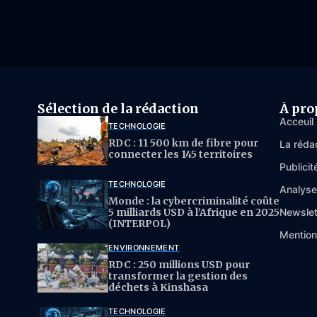
Sélection de la rédaction
À pro
Acceuil
TECHNOLOGIE
RDC : 11 500 km de fibre pour
La réda
connecter les 145 territoires
Publicit
TECHNOLOGIE
Analys
Monde : la cybercriminalité coûte
5 milliards USD à l’Afrique en 2025
Newslet
(INTERPOL)
Mention
ENVIRONNEMENT
RDC : 250 millions USD pour
transformer la gestion des
déchets à Kinshasa
TECHNOLOGIE