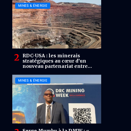
MINES & ÉNERGIE
RDC-USA : les minerais
stratégiques au cœur d’un
nouveau partenariat entre
Kinshasa et Washington
MINES & ÉNERGIE
Serge Mumbu à la DMW : «