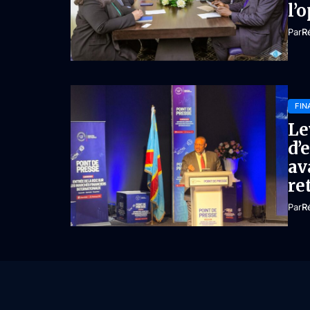
l’
Par
R
FIN
Le
d’
av
re
Par
R