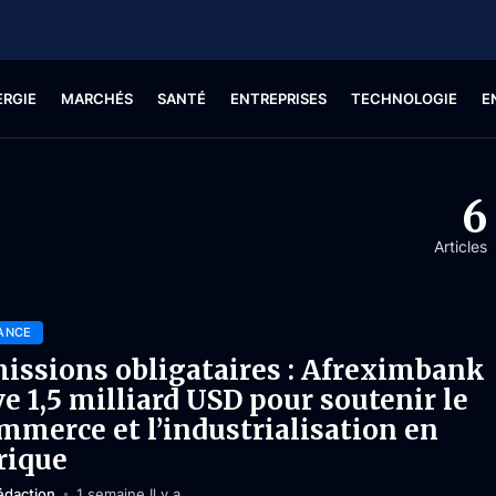
ERGIE
MARCHÉS
SANTÉ
ENTREPRISES
TECHNOLOGIE
E
6
Articles
ANCE
issions obligataires : Afreximbank
ve 1,5 milliard USD pour soutenir le
mmerce et l’industrialisation en
rique
édaction
1 semaine Il y a