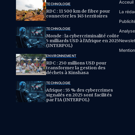
Acceuil
TECHNOLOGIE
RDC : 11 500 km de fibre pour
La réda
connecter les 145 territoires
Publicit
TECHNOLOGIE
Analys
Monde : la cybercriminalité coûte
5 milliards USD à l’Afrique en 2025
Newslet
(INTERPOL)
Mention
ENVIRONNEMENT
RDC : 250 millions USD pour
transformer la gestion des
déchets à Kinshasa
TECHNOLOGIE
Afrique : 55 % des cybercrimes
signalés en 2025 sont facilités
par l’IA (INTERPOL)