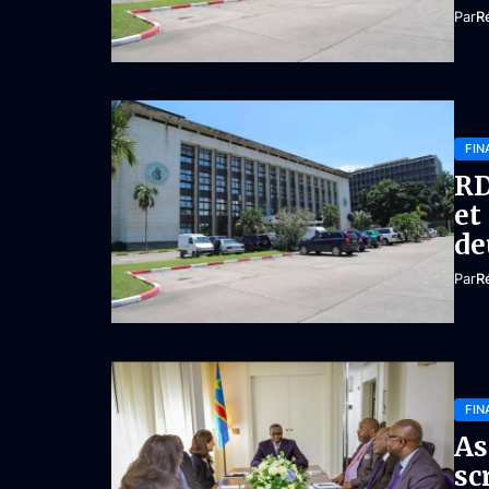
Par
R
FIN
RD
et
de
Par
R
FIN
As
sc