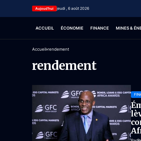
jeudi , 6 août 2026
Aujoud'hui
ACCUEIL
ÉCONOMIE
FINANCE
MINES & ÉN
Accueil
rendement
rendement
FIN
Ém
lè
co
Af
Par
R