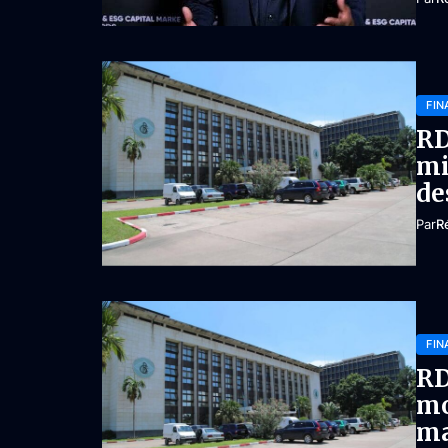
FIN
RD
mi
de
Par
R
FIN
RD
mo
ma