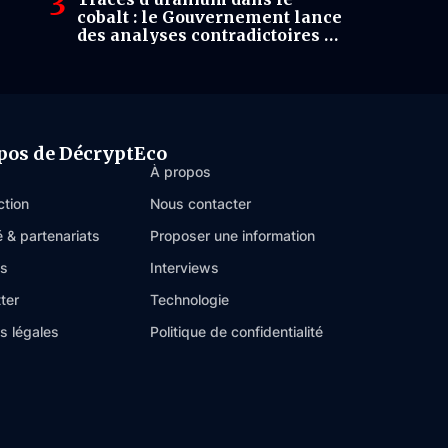
cobalt : le Gouvernement lance
des analyses contradictoires et
attend un rapport sous 60 jours
pos de DécryptEco
À propos
ction
Nous contacter
é & partenariats
Proposer une information
es
Interviews
ter
Technologie
s légales
Politique de confidentialité