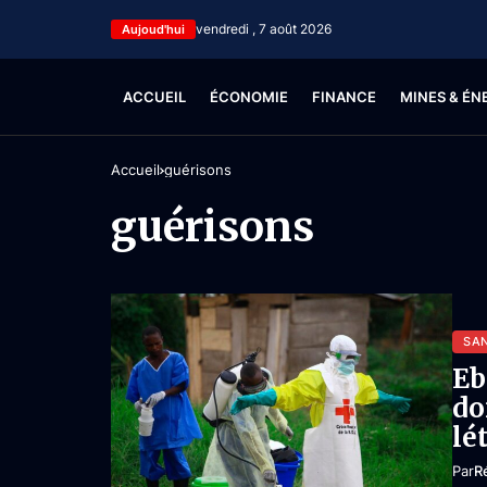
vendredi , 7 août 2026
Aujoud'hui
ACCUEIL
ÉCONOMIE
FINANCE
MINES & ÉN
Accueil
guérisons
guérisons
SA
Eb
do
lé
Par
R