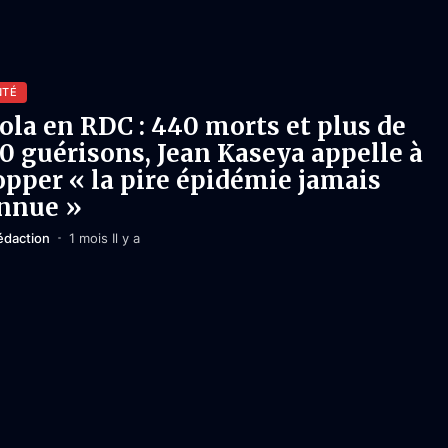
NTÉ
ola en RDC : 440 morts et plus de
0 guérisons, Jean Kaseya appelle à
opper « la pire épidémie jamais
nnue »
édaction
1 mois Il y a