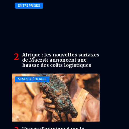
mondiales
ENTREPRISES
Afrique : les nouvelles surtaxes
de Maersk annoncent une
hausse des coûts logistiques
MINES & ÉNERGIE
Traces d’uranium dans le