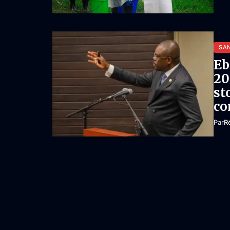
SA
Eb
20
st
co
Par
R