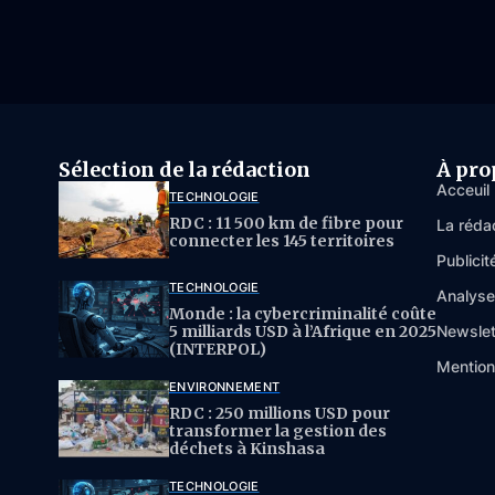
Sélection de la rédaction
À pro
Acceuil
TECHNOLOGIE
RDC : 11 500 km de fibre pour
La réda
connecter les 145 territoires
Publicit
TECHNOLOGIE
Analys
Monde : la cybercriminalité coûte
5 milliards USD à l’Afrique en 2025
Newslet
(INTERPOL)
Mention
ENVIRONNEMENT
RDC : 250 millions USD pour
transformer la gestion des
déchets à Kinshasa
TECHNOLOGIE