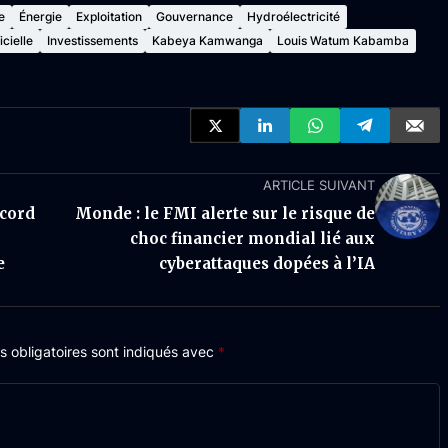
e
Énergie
Exploitation
Gouvernance
Hydroélectricité
icielle
Investissements
Kabeya Kamwanga
Louis Watum Kabamba
ARTICLE SUIVANT
ccord
Monde : le FMI alerte sur le risque de
choc financier mondial lié aux
e
cyberattaques dopées à l’IA
 obligatoires sont indiqués avec
*