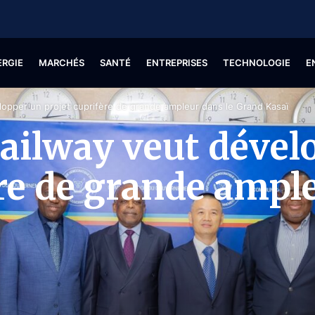
ERGIE
MARCHÉS
SANTÉ
ENTREPRISES
TECHNOLOGIE
E
lopper un projet cuprifère de grande ampleur dans le Grand Kasaï
ailway veut dével
ère de grande ampl