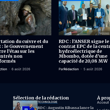
tation du cuivre et du
RDC : l’ANSER signe le
t : le Gouvernement
contrat EPC de la cent
re l’étau sur les
hydroélectrique de
ntrés non
Mbombo, dotée d’une
formés
capacité de 20,08 MW
ction
6 août 2026
Par
Rédaction
5 août 2026
Sélection de la rédaction
À pro
TECHNOLOGIE
Acceuil
RDC : Augustin Kibassa lance la