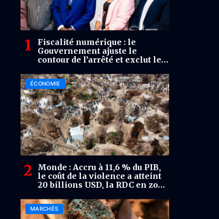
Fiscalité numérique : le
Gouvernement ajuste le
contour de l’arrêté et exclut les
startups du nouveau barème
ÉCONOMIE
Monde : Accru à 11,6 % du PIB,
le coût de la violence a atteint
20 billions USD, la RDC en zone
de risque macroéconomique
extrême (Rapport)
MARCHÉS