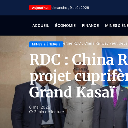
dimanche , 9 août 2026
Aujoud'hui
ACCUEIL
ÉCONOMIE
FINANCE
MINES & ÉN
Accueil
Mines & Énergie
RDC : China Railway veut déve
MINES & ÉNERGIE
RDC : China R
projet cuprif
Grand Kasaï
8 mai 2026
2 min de lecture