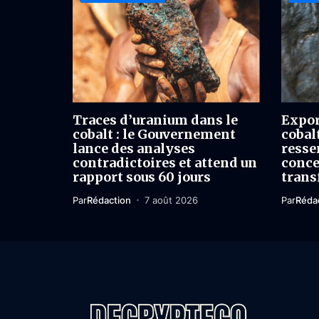
Traces d’uranium dans le
Expor
cobalt : le Gouvernement
cobal
lance des analyses
resser
contradictoires et attend un
conce
rapport sous 60 jours
trans
Par
Rédaction
7 août 2026
Par
Réda