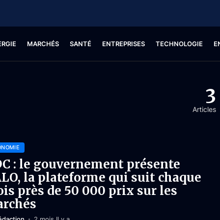
ERGIE
MARCHÉS
SANTÉ
ENTREPRISES
TECHNOLOGIE
E
3
Articles
ONOMIE
C : le gouvernement présente
LO, la plateforme qui suit chaque
is près de 50 000 prix sur les
rchés
édaction
2 mois Il y a