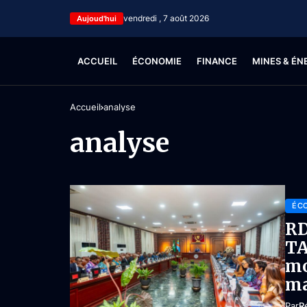
vendredi , 7 août 2026
Aujoud'hui
ACCUEIL
ÉCONOMIE
FINANCE
MINES & ÉN
Accueil
analyse
analyse
ÉC
RD
TA
mo
ma
Par
R