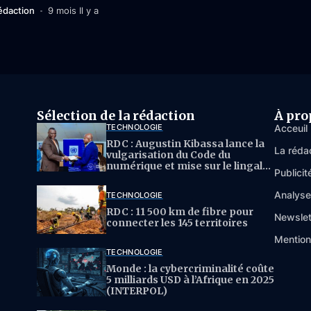
édaction
9 mois Il y a
Sélection de la rédaction
À pro
TECHNOLOGIE
Acceuil
RDC : Augustin Kibassa lance la
La réda
vulgarisation du Code du
numérique et mise sur le lingala
Publicit
pour l’IA
Analys
TECHNOLOGIE
RDC : 11 500 km de fibre pour
Newslet
connecter les 145 territoires
Mention
TECHNOLOGIE
Monde : la cybercriminalité coûte
5 milliards USD à l’Afrique en 2025
(INTERPOL)