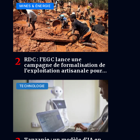
MINES & ÉNERGIE
RDC : l’EGC lance une
campagne de formalisation de
l’exploitation artisanale pour
renforcer la traçabilité et les
recettes minières
TECHNOLOGIE
Tanzanie : un modèle d’IA en