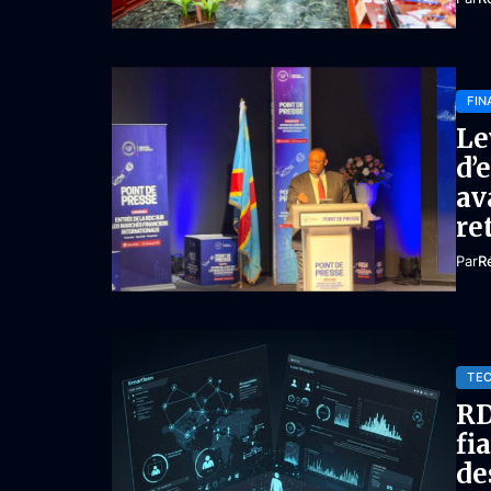
FIN
Le
d’
av
re
Par
R
TE
RD
fi
de