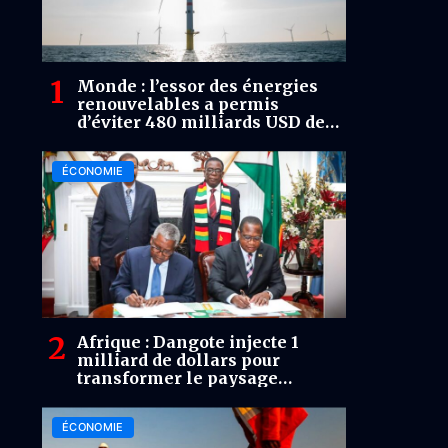
Monde : l’essor des énergies
renouvelables a permis
d’éviter 480 milliards USD de
coûts liés aux combustibles
fossiles (Rapport)
ÉCONOMIE
Afrique : Dangote injecte 1
milliard de dollars pour
transformer le paysage
industriel du Zimbabwe
ÉCONOMIE