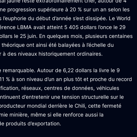
étal jaune reste extraordinairement cher, autour de 4
 une progression supérieure à 20 % sur un an selon les
l’euphorie du début d’année s’est dissipée. Le World
érence LBMA avait atteint 5 405 dollars l’once le 29
llars le 25 juin. En quelques mois, plusieurs centaines
n théorique ont ainsi été balayées à l’échelle du
r à des niveaux historiquement ordinaires.
 remarquable. Autour de 6,22 dollars la livre le 9
n 11 % à son niveau d’un an plus tôt et proche du record
rification, réseaux, centres de données, véhicules
ntinuent d’entretenir une tension structurelle sur le
oducteur mondial derrière le Chili, cette fermeté
mie minière, même si elle renforce aussi la
 produits d’exportation.