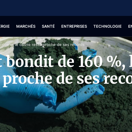
ERGIE
MARCHÉS
SANTÉ
ENTREPRISES
TECHNOLOGIE
E
orrige et le cuivre reste proche de ses records
 bondit de 160 %, l
e proche de ses rec