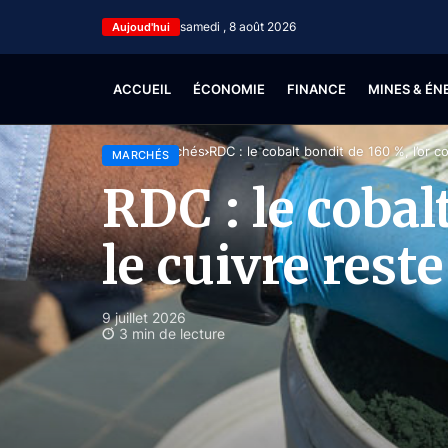
samedi , 8 août 2026
Aujoud'hui
ACCUEIL
ÉCONOMIE
FINANCE
MINES & ÉN
Accueil
Marchés
RDC : le cobalt bondit de 160 %, l’or c
MARCHÉS
RDC : le cobalt
le cuivre rest
9 juillet 2026
3 min de lecture