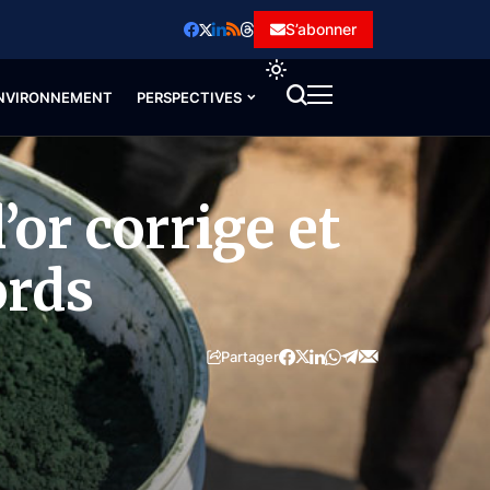
S’abonner
NVIRONNEMENT
PERSPECTIVES
’or corrige et
ords
Partager