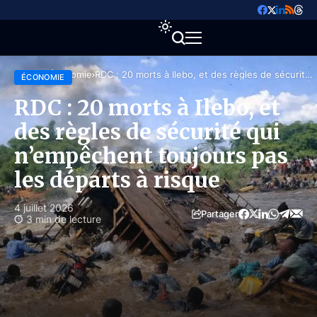
Accueil
Économie
RDC : 20 morts à Ilebo, et des règles de sécurité
ÉCONOMIE
qui n’empêchent toujours pas les départs à risque
RDC : 20 morts à Ilebo, et
des règles de sécurité qui
n’empêchent toujours pas
les départs à risque
4 juillet 2026
Partager
3 min de lecture