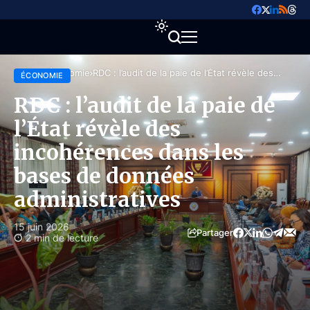
Accueil
Économie
RDC : l’audit de la paie de l’État révèle des
ÉCONOMIE
incohérences dans les bases de données
administratives
RDC : l’audit de la paie de
l’État révèle des
incohérences dans les
bases de données
administratives
15 juin 2026
Partager
2 min de lecture