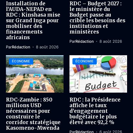
Installation de
RDC – Budget 2027 :
l’AUDA-NEPAD en
le ministère du
RDC : Kinshasa mise
Budget passe au
sur Grand Inga pour
crible les besoins des
mobiliser des
institutions et
financements
ministères
africains
Par
Rédaction
8 août 2026
Par
Rédaction
8 août 2026
ÉCONOMIE
ÉCONOMIE
RDC-Zambie : 850
RDC : la Présidence
millions USD
affiche le taux
nécessaires pour
d’engagement
construire le
budgétaire le plus
corridor stratégique
élevé avec 92,2 %
Kasomeno-Mwenda
Par
Rédaction
6 août 2026