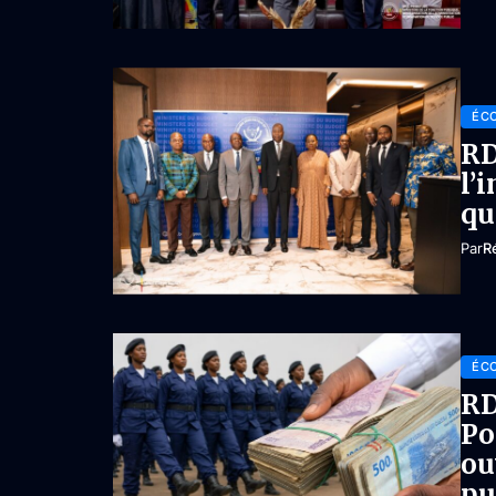
ÉC
RD
l’
qu
Par
R
ÉC
RD
Po
ou
pu