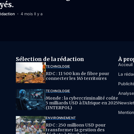
yés.
édaction
4 mois Il y a
Sélection de la rédaction
À pro
Acceuil
TECHNOLOGIE
RDC : 11 500 km de fibre pour
La réda
connecter les 145 territoires
Publicit
TECHNOLOGIE
Analys
Monde : la cybercriminalité coûte
5 milliards USD à l’Afrique en 2025
Newslet
(INTERPOL)
Mention
ENVIRONNEMENT
RDC : 250 millions USD pour
transformer la gestion des