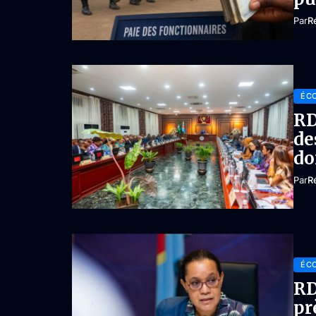
Par
R
ÉC
RD
de
do
Par
R
ÉC
RD
pr