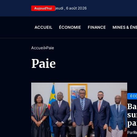
jeudi , 6 août 2026
Aujoud'hui
ACCUEIL
ÉCONOMIE
FINANCE
MINES & ÉN
Accueil
Paie
Paie
ÉC
Ba
su
pa
Par
R