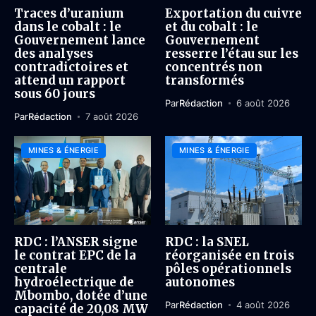
Traces d’uranium
Exportation du cuivre
dans le cobalt : le
et du cobalt : le
Gouvernement lance
Gouvernement
des analyses
resserre l’étau sur les
contradictoires et
concentrés non
attend un rapport
transformés
sous 60 jours
Par
Rédaction
6 août 2026
Par
Rédaction
7 août 2026
MINES & ÉNERGIE
MINES & ÉNERGIE
RDC : l’ANSER signe
RDC : la SNEL
le contrat EPC de la
réorganisée en trois
centrale
pôles opérationnels
hydroélectrique de
autonomes
Mbombo, dotée d’une
Par
Rédaction
4 août 2026
capacité de 20,08 MW