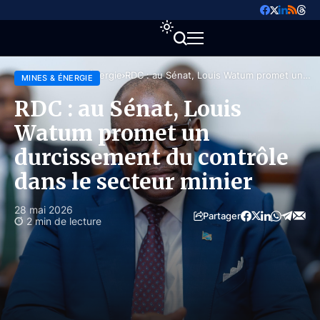
Accueil
Mines & Énergie
RDC : au Sénat, Louis Watum promet un
MINES & ÉNERGIE
durcissement du contrôle dans le secteur
minier
RDC : au Sénat, Louis
Watum promet un
durcissement du contrôle
dans le secteur minier
28 mai 2026
Partager
2 min de lecture