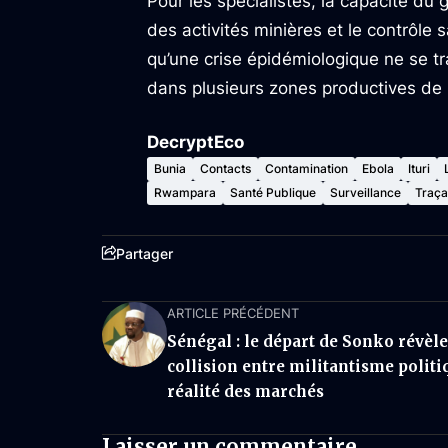
Pour les spécialistes, la capacité du
des activités minières et le contrôle s
qu’une crise épidémiologique ne se 
dans plusieurs zones productives de l
DecryptEco
Bunia
Contacts
Contamination
Ebola
Ituri
Rwampara
Santé Publique
Surveillance
Traça
Partager
ARTICLE PRÉCÉDENT
Sénégal : le départ de Sonko révèle
collision entre militantisme politi
réalité des marchés
Laisser un commentaire