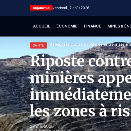
vendredi , 7 août 2026
Aujoud'hui
ACCUEIL
ÉCONOMIE
FINANCE
MINES & ÉN
Accueil
Santé
Riposte contre Ebola : les entreprises m
SANTÉ
Riposte contre
minières appe
immédiatemen
les zones à ri
23 mai 2026
2 min de lecture