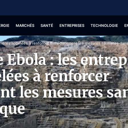
ERGIE
MARCHÉS
SANTÉ
ENTREPRISES
TECHNOLOGIE
E
inières appelées à renforcer immédiatement les mesures sanitaires dans
 Ebola : les entrep
lées à renforcer
t les mesures san
sque