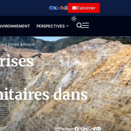
S’abonner
NVIRONNEMENT
PERSPECTIVES
 les zones à risque
rises
itaires dans
Partager