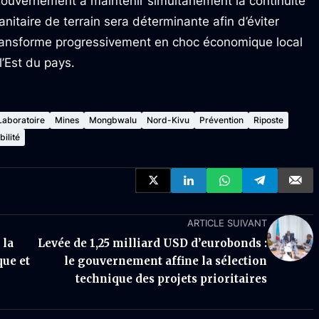
 gouvernement à maintenir simultanément la continuité
anitaire de terrain sera déterminante afin d’éviter
transforme progressivement en choc économique local
’Est du pays.
Laboratoire
Mines
Mongbwalu
Nord-Kivu
Prévention
Riposte
bilité
ARTICLE SUIVANT
 la
Levée de 1,25 milliard USD d’eurobonds :
que et
le gouvernement affine la sélection
technique des projets prioritaires