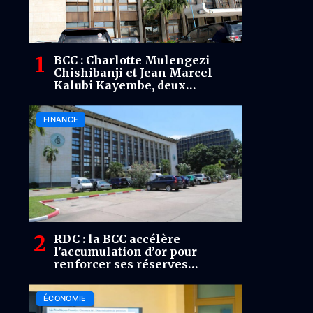
BCC : Charlotte Mulengezi
Chishibanji et Jean Marcel
Kalubi Kayembe, deux
Directeurs généraux promus à
la Vice-Gouvernance
FINANCE
RDC : la BCC accélère
l’accumulation d’or pour
renforcer ses réserves
stratégiques
ÉCONOMIE