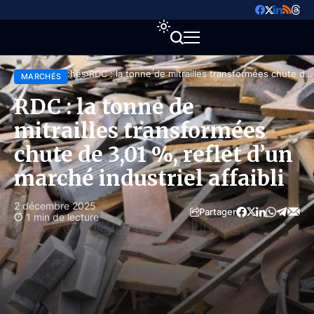
Accueil
Marchés
RDC : la tonne de mitrailles transformées chute de
MARCHÉS
3,01 %, reflet d’un marché industriel affaibli
RDC : la tonne de
mitrailles transformées
chute de 3,01 %, reflet d’un
marché industriel affaibli
2 décembre 2025
Partager
1 min de lecture