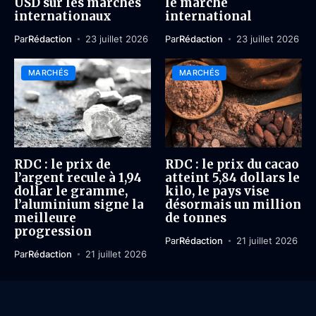
USD sur les marchés
le marché
internationaux
international
Par
Rédaction
23 juillet 2026
Par
Rédaction
23 juillet 2026
MARCHÉS
MARCHÉS
RDC : le prix de
RDC : le prix du cacao
l’argent recule à 1,94
atteint 5,84 dollars le
dollar le gramme,
kilo, le pays vise
l’aluminium signe la
désormais un million
meilleure
de tonnes
progression
Par
Rédaction
21 juillet 2026
Par
Rédaction
21 juillet 2026