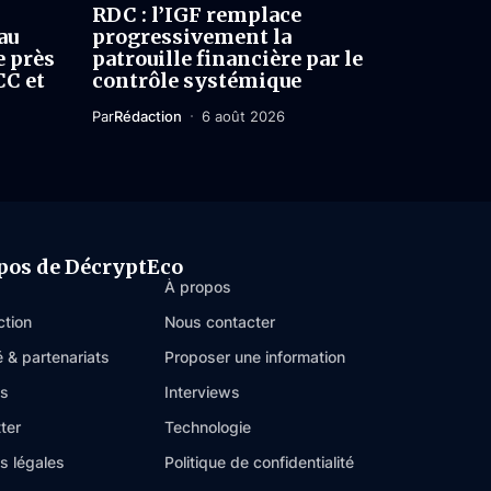
RDC : l’IGF remplace
au
progressivement la
e près
patrouille financière par le
CC et
contrôle systémique
Par
Rédaction
6 août 2026
pos de DécryptEco
À propos
ction
Nous contacter
é & partenariats
Proposer une information
es
Interviews
ter
Technologie
s légales
Politique de confidentialité