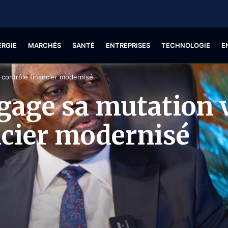
ERGIE
MARCHÉS
SANTÉ
ENTREPRISES
TECHNOLOGIE
E
 contrôle financier modernisé
ngage sa mutation 
ncier modernisé