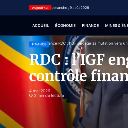
dimanche , 9 août 2026
Aujoud'hui
ACCUEIL
ÉCONOMIE
FINANCE
MINES & ÉN
Accueil
Finance
RDC : l’IGF engage sa mutation vers un
FINANCE
RDC : l’IGF e
contrôle fina
4 mai 2026
2 min de lecture