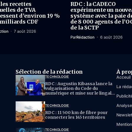
les recettes
RDC : la CADECO
elles de TVA
expérimente un nouve
essent d’environ 19 %
système avec la paie d
 milliards CDF
de 8 000 agents de l’O
de la SCTP
ction
7 août 2026
Par
Rédaction
6 août 2026
Sélection de la rédaction
À pro
TECHNOLOGIE
Acceuil
RDC : Augustin Kibassa lance la
La réda
vulgarisation du Code du
numérique et mise sur le lingala
Publicit
pour l’IA
Analys
TECHNOLOGIE
RDC : 11 500 km de fibre pour
Newslet
connecter les 145 territoires
Mention
TECHNOLOGIE