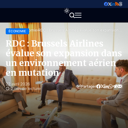
Accueil
Économie
RDC : Brussels Airlines évalue son expansion
ÉCONOMIE
dans un environnement aérien en mutation
RDC : Brussels Airlines
évalue son expansion dans
un environnement aérien
en mutation
22 avril 2026
Partager
2 min de lecture