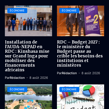
ÉCONOMIE
ÉCONOMIE
Installation de
RDC – Budget 2027 :
l’AUDA-NEPAD en
le ministère du
RDC : Kinshasa mise
Budget passe au
sur Grand Inga pour
crible les besoins des
mobiliser des
institutions et
financements
ministères
africains
Par
Rédaction
8 août 2026
Par
Rédaction
8 août 2026
ÉCONOMIE
ÉCONOMIE