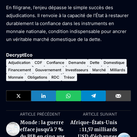
En filigrane, l’enjeu dépasse le simple succès des
adjudications. Il renvoie à la capacité de l’État à restaurer
durablement la confiance dans les instruments en
monnaie nationale, condition indispensable pour ancrer
un véritable marché domestique de la dette.
DecryptEco
Adjudication
CDF
Confiance
Demande
Dette
Domestique
Financement
Gouvernement
Investisseurs
Marché
Milliards
Monnaie
Obligations
RDC
Trésor
ARTICLE PRÉCÉDENT
ARTICLE SUIVANT
Monde : la guerre
Afrique–États-Unis
efface jusqu’à 7 %
: 11,57 milliards
du PIB en cinq ans,
USD d’échanges