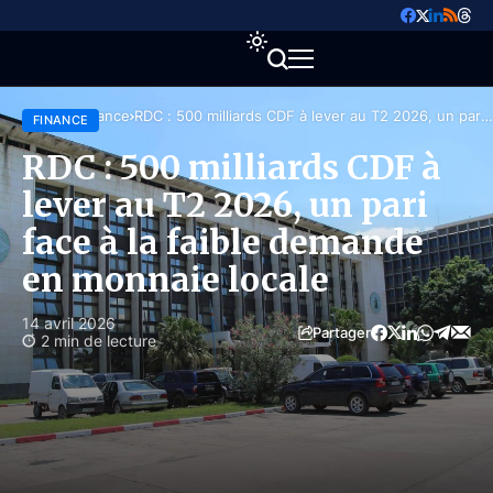
Accueil
Finance
RDC : 500 milliards CDF à lever au T2 2026, un pari
FINANCE
face à la faible demande en monnaie locale
RDC : 500 milliards CDF à
lever au T2 2026, un pari
face à la faible demande
en monnaie locale
14 avril 2026
Partager
2 min de lecture