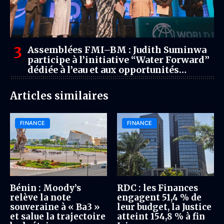
Assemblées FMI–BM : Judith Suminwa
participe à l’initiative “Water Forward”
dédiée à l’eau et aux opportunités
économiques
Articles similaires
FINANCE
FINANCE
Bénin : Moody’s
RDC : les Finances
relève la note
engagent 51,4 % de
souveraine à « Ba3 »
leur budget, la Justice
et salue la trajectoire
atteint 154,8 % à fin