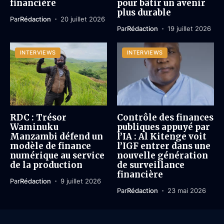
financière
pour bâtir un avenir
plus durable
Par
Rédaction
20 juillet 2026
Par
Rédaction
19 juillet 2026
INTERVIEWS
INTERVIEWS
RDC : Trésor
Contrôle des finances
Waminuku
publiques appuyé par
Manzambi défend un
l’IA : Al Kitenge voit
modèle de finance
l’IGF entrer dans une
numérique au service
nouvelle génération
de la production
de surveillance
financière
Par
Rédaction
9 juillet 2026
Par
Rédaction
23 mai 2026