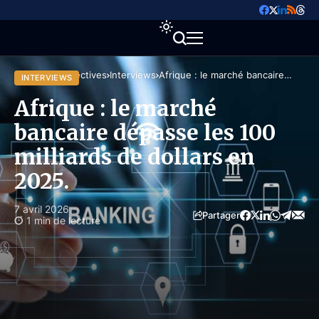
Accueil
Perspectives
Interviews
Afrique : le marché bancaire
INTERVIEWS
dépasse les 100 milliards de dollars
en 2025.
Afrique : le marché
bancaire dépasse les 100
milliards de dollars en
2025.
7 avril 2026
Partager
1 min de lecture