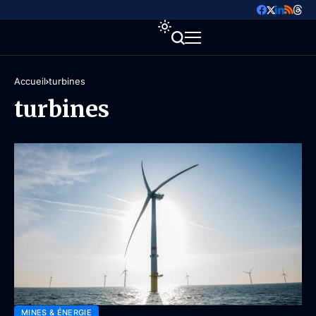
Accueil
turbines
turbines
MINES & ÉNERGIE