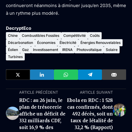
continueront néanmoins à diminuer jusqu’en 2035, même
à un rythme plus modéré.
DecryptEco
Chine
Combustibles Fossiles
Compétitivité
Coûts
Décarbonation
Économies
Électricité
Énergies Renouvelables
Éolien
Gaz
Investissement
IRENA
Photovoltaïque
Solaire
Turbines
ARTICLE PRÉCÉDENT
ARTICLE SUIVANT
RDC : au 26 juin, le
Ebola en RDC : 1 528
plan de trésorerie
cas confirmés, dont
affiche un déficit de
492 décès, soit un
332 milliards CDF,
taux de létalité de
soit 16,9 % des
32,2 % (Rapport)