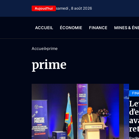
samedi , 8 août 2026
Aujoud'hui
ACCUEIL
ÉCONOMIE
FINANCE
MINES & ÉN
Accueil
prime
prime
FIN
Le
d’
av
re
Par
R