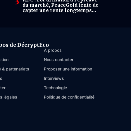
du marché, PeaceGold tente de
capter une rente longtemps
évacuée par l’informel
pos de DécryptEco
À propos
ction
Nous contacter
é & partenariats
Proposer une information
es
Interviews
ter
Technologie
s légales
Politique de confidentialité