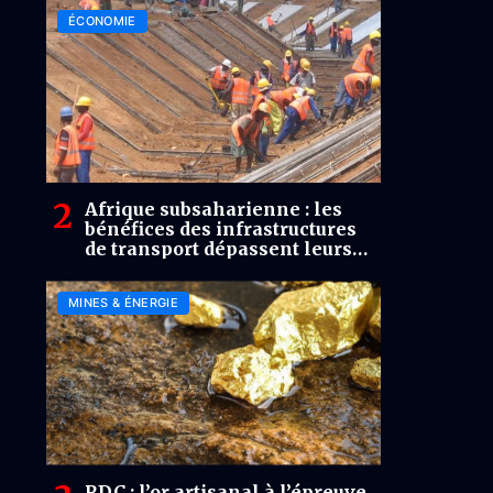
ÉCONOMIE
Afrique subsaharienne : les
bénéfices des infrastructures
de transport dépassent leurs
coûts de plus de 22 fois
(Rapport)
MINES & ÉNERGIE
RDC : l’or artisanal à l’épreuve