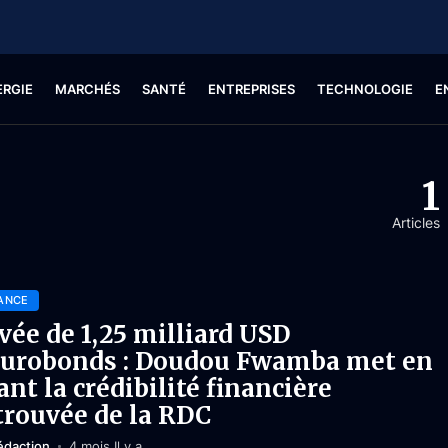
ERGIE
MARCHÉS
SANTÉ
ENTREPRISES
TECHNOLOGIE
E
1
Articles
ANCE
vée de 1,25 milliard USD
eurobonds : Doudou Fwamba met en
ant la crédibilité financière
trouvée de la RDC
édaction
4 mois Il y a