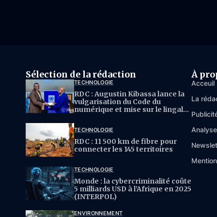
Sélection de la rédaction
À pro
TECHNOLOGIE
Acceuil
RDC : Augustin Kibassa lance la
La réda
vulgarisation du Code du
numérique et mise sur le lingala
Publicit
pour l’IA
Analys
TECHNOLOGIE
RDC : 11 500 km de fibre pour
Newslet
connecter les 145 territoires
Mention
TECHNOLOGIE
Monde : la cybercriminalité coûte
5 milliards USD à l’Afrique en 2025
(INTERPOL)
ENVIRONNEMENT