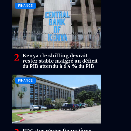
FINANCE
Kenya : le shilling devrait
rester stable malgré un déficit
du PIB attendu à 6,4 % du PIB
FINANCE
RDC : les régies financières