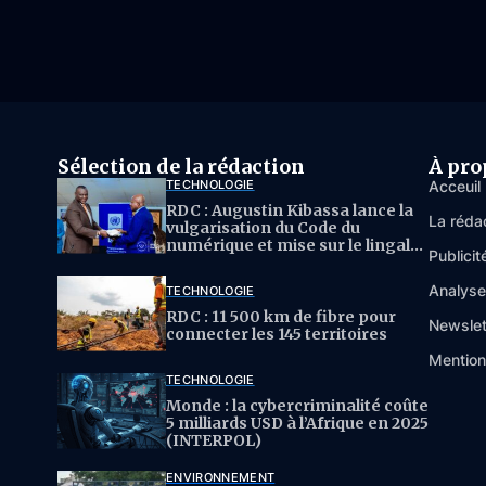
Sélection de la rédaction
À pro
TECHNOLOGIE
Acceuil
RDC : Augustin Kibassa lance la
La réda
vulgarisation du Code du
numérique et mise sur le lingala
Publicit
pour l’IA
Analys
TECHNOLOGIE
RDC : 11 500 km de fibre pour
Newslet
connecter les 145 territoires
Mention
TECHNOLOGIE
Monde : la cybercriminalité coûte
5 milliards USD à l’Afrique en 2025
(INTERPOL)
ENVIRONNEMENT