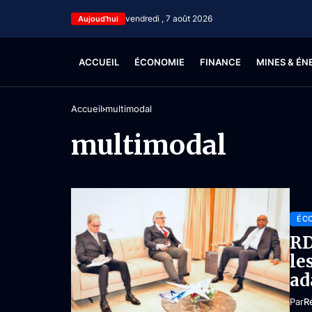
vendredi , 7 août 2026
Aujoud'hui
ACCUEIL
ÉCONOMIE
FINANCE
MINES & ÉN
Accueil
multimodal
multimodal
ÉC
RD
le
ad
Par
R