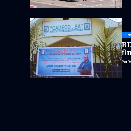
FIN
RD
fi
Par
R