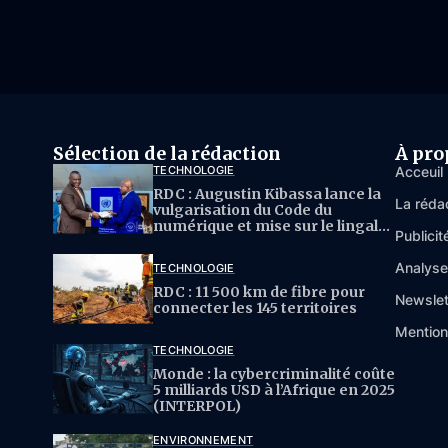
Sélection de la rédaction
À pro
TECHNOLOGIE
Acceuil
RDC : Augustin Kibassa lance la
La réda
vulgarisation du Code du
numérique et mise sur le lingala
Publicit
pour l’IA
Analys
TECHNOLOGIE
RDC : 11 500 km de fibre pour
Newslet
connecter les 145 territoires
Mention
TECHNOLOGIE
Monde : la cybercriminalité coûte
5 milliards USD à l’Afrique en 2025
(INTERPOL)
ENVIRONNEMENT