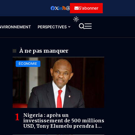
S’abonner
NVIRONNEMENT
PERSPECTIVES
À ne pas manquer
ÉCONOMIE
Nigeria : après un
investissement de 500 millions
USD, Tony Elumelu prendra la
tête de Seplat Energy