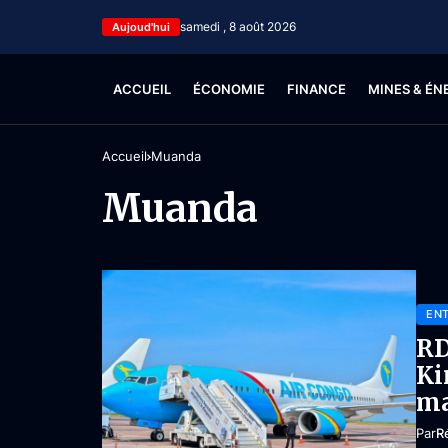
samedi , 8 août 2026
Aujoud'hui
ACCUEIL
ÉCONOMIE
FINANCE
MINES & ÉN
Accueil
Muanda
Muanda
ENT
RD
Ki
ma
Par
R