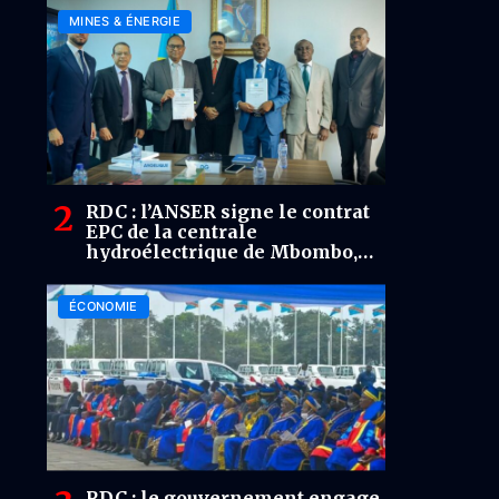
MINES & ÉNERGIE
RDC : l’ANSER signe le contrat
EPC de la centrale
hydroélectrique de Mbombo,
dotée d’une capacité de 20,08
MW
ÉCONOMIE
RDC : le gouvernement engage